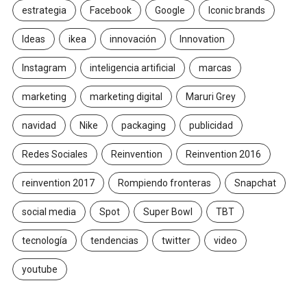
estrategia
Facebook
Google
Iconic brands
Ideas
ikea
innovación
Innovation
Instagram
inteligencia artificial
marcas
marketing
marketing digital
Maruri Grey
navidad
Nike
packaging
publicidad
Redes Sociales
Reinvention
Reinvention 2016
reinvention 2017
Rompiendo fronteras
Snapchat
social media
Spot
Super Bowl
TBT
tecnología
tendencias
twitter
video
youtube