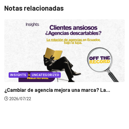
Notas relacionadas
IGHTS
UNCATEGORIZED
iar de agencia mejora una marca? La...
INS
/07/22
Gabri
2026