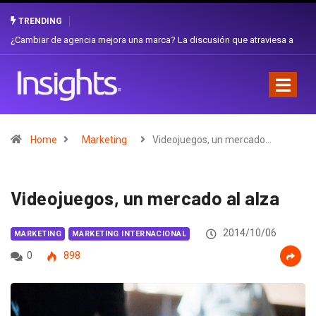
TRENDING
 a
Gabriela Herrera y el arte de cambiarse el sombrero en Corporación
Favorita
Home
Marketing
Videojuegos, un mercado…
Videojuegos, un mercado al alza
2014/10/06
MARKETING
MARKETING INTERNACIONAL
0
898