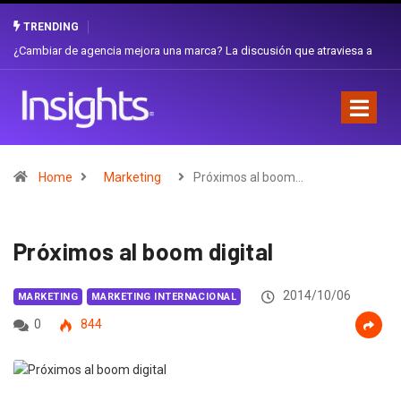
TRENDING
Gabriela Herrera y el arte de cambiarse el sombrero en Corporación
Favorita
Home
Marketing
Próximos al boom…
Próximos al boom digital
2014/10/06
MARKETING
MARKETING INTERNACIONAL
0
844