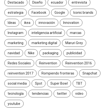
Destacado
Diseño
ecuador
entrevista
estrategia
Facebook
Google
Iconic brands
Ideas
ikea
innovación
Innovation
Instagram
inteligencia artificial
marcas
marketing
marketing digital
Maruri Grey
navidad
Nike
packaging
publicidad
Redes Sociales
Reinvention
Reinvention 2016
reinvention 2017
Rompiendo fronteras
Snapchat
social media
Spot
Super Bowl
TBT
tecnología
tendencias
twitter
video
youtube