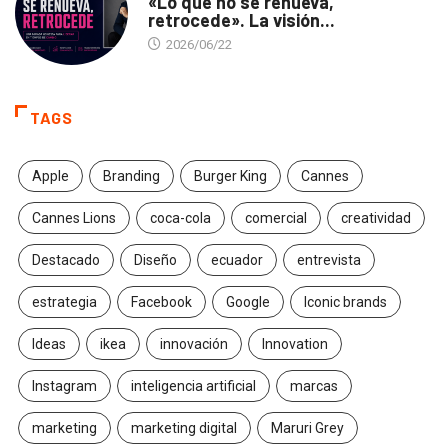
«Lo que no se renueva,
retrocede». La visión...
2026/06/22
TAGS
Apple
Branding
Burger King
Cannes
Cannes Lions
coca-cola
comercial
creatividad
Destacado
Diseño
ecuador
entrevista
estrategia
Facebook
Google
Iconic brands
Ideas
ikea
innovación
Innovation
Instagram
inteligencia artificial
marcas
marketing
marketing digital
Maruri Grey