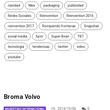
navidad
Nike
packaging
publicidad
Redes Sociales
Reinvention
Reinvention 2016
reinvention 2017
Rompiendo fronteras
Snapchat
social media
Spot
Super Bowl
TBT
tecnología
tendencias
twitter
video
youtube
Broma Volvo
2014/10/06
0
MARKETING INTERNACIONAL