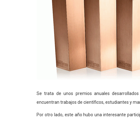
Se trata de unos premios anuales desarrollados 
encuentran trabajos de científicos, estudiantes y m
Por otro lado, este año hubo una interesante parti
nos permite ver hacia dónde apunta el futuro. Ta
sistemas de ahorro de energía y una web para diseñ