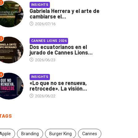
2
INSIGHTS
Gabriela Herrera y el arte de
cambiarse el...
2026/07/16
3
CANNES LIONS 2026
Dos ecuatorianos en el
jurado de Cannes Lions...
2026/06/23
4
INSIGHTS
«Lo que no se renueva,
retrocede». La visión...
2026/06/22
TAGS
Apple
Branding
Burger King
Cannes