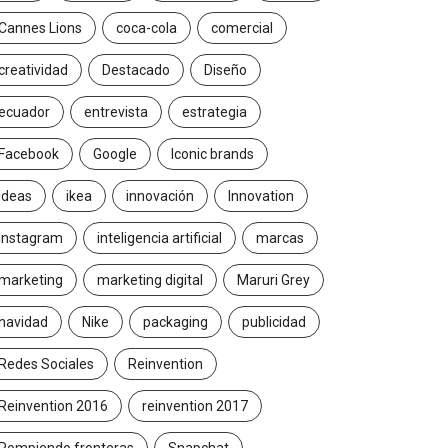
Cannes Lions
coca-cola
comercial
creatividad
Destacado
Diseño
ecuador
entrevista
estrategia
Facebook
Google
Iconic brands
Ideas
ikea
innovación
Innovation
Instagram
inteligencia artificial
marcas
marketing
marketing digital
Maruri Grey
navidad
Nike
packaging
publicidad
Redes Sociales
Reinvention
Reinvention 2016
reinvention 2017