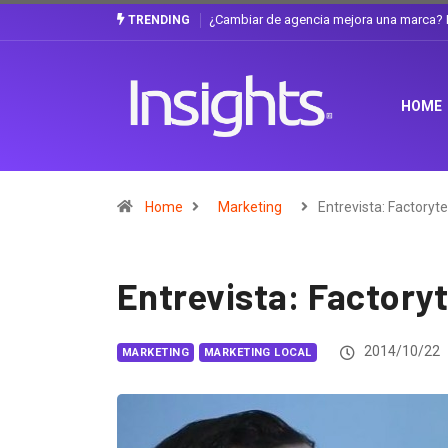
 La discusión que atraviesa a Ecuador
Gabriela Herrera y el arte de cambiars
TRENDING
HOME
Home
Marketing
Entrevista: Factoryt
Entrevista: Factory
2014/10/22
MARKETING
MARKETING LOCAL