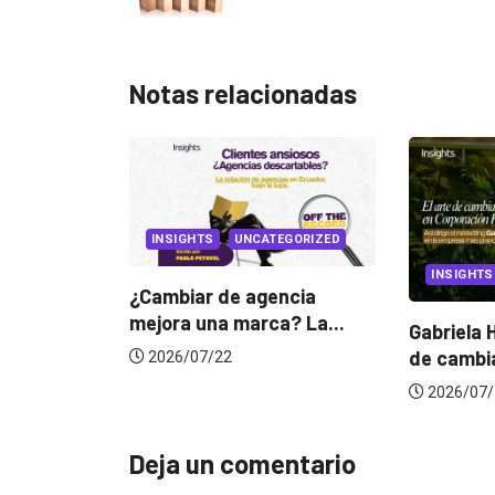
Notas relacionadas
HTS
UNCATEGORIZED
INSIGHTS
ar de agencia
 una marca? La...
Gabriela Herrera y el arte
de cambiarse...
07/22
2026/07/16
Deja un comentario