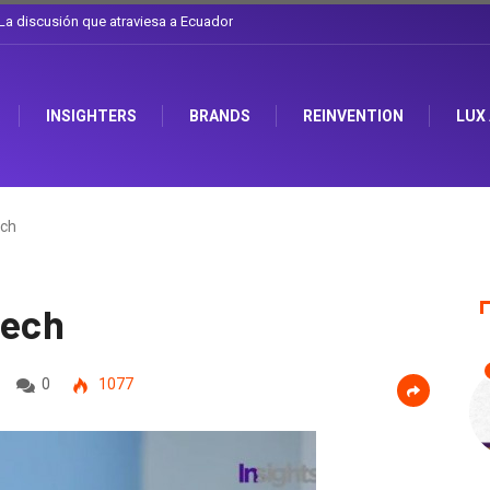
e el sombrero en Corporación Favorita
INSIGHTERS
BRANDS
REINVENTION
LUX
ech
tech
0
1077