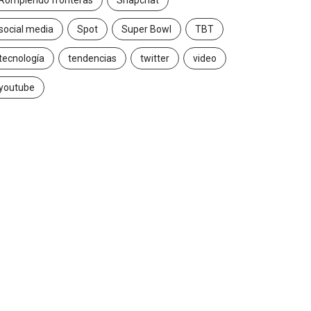
Rompiendo fronteras
Snapchat
social media
Spot
Super Bowl
TBT
tecnología
tendencias
twitter
video
youtube