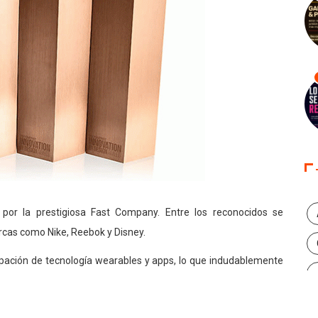
por la prestigiosa Fast Company. Entre los reconocidos se
arcas como Nike, Reebok y Disney.
cipación de tecnología wearables y apps, lo que indudablemente
mbién se premiaron trabajos con temáticas ambientales como
ar sistemas de energía solar domésticos.