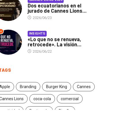
Dos ecuatorianos en el
jurado de Cannes Lions...
2026/06/23
4
INSIGHTS
«Lo que no se renueva,
retrocede». La visión...
2026/06/22
TAGS
Apple
Branding
Burger King
Cannes
Cannes Lions
coca-cola
comercial
creatividad
Destacado
Diseño
ecuador
entrevista
estrategia