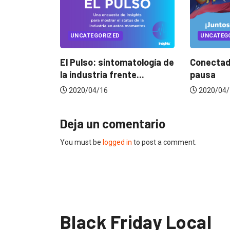
ED
UNCATEGORIZED
UNC
ntomatología de
Conectados en época de
Music
frente...
pausa
home 
2020/04/14
2020
Deja un comentario
You must be
logged in
to post a comment.
Black Friday Local