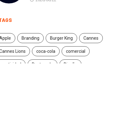
TAGS
Apple
Branding
Burger King
Cannes
Cannes Lions
coca-cola
comercial
creatividad
Destacado
Diseño
ecuador
entrevista
estrategia
Facebook
Google
Iconic brands
Ideas
ikea
innovación
Innovation
Instagram
inteligencia artificial
marcas
marketing
marketing digital
Maruri Grey