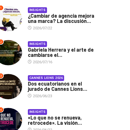
1
INSIGHTS
¿Cambiar de agencia mejora
una marca? La discusión...
2026/07/22
2
INSIGHTS
Gabriela Herrera y el arte de
cambiarse el...
2026/07/16
3
CANNES LIONS 2026
Dos ecuatorianos en el
jurado de Cannes Lions...
2026/06/23
4
INSIGHTS
«Lo que no se renueva,
retrocede». La visión...
2026/06/22