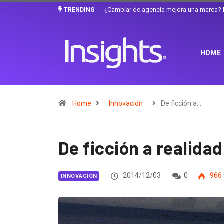
Gabriela Herrera y el arte de cambiarse e
TRENDING
HOME
Home
Innovación
De ficción a…
De ficción a realidad
2014/12/03
0
966
INNOVACIÓN