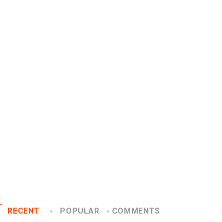
UNCATEGORIZED
UNCATEGORIZED
Conectados en época de
Music mood en tiempo
pausa
home office
2020/04/14
2020/04/07
RECENT
POPULAR
COMMENTS