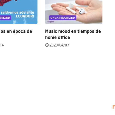
ATEGORIZED
UNCATEGORIZED
 mood en tiempos de
El Pulso: sintomatología de
office
la industria frente...
/04/07
2020/04/16