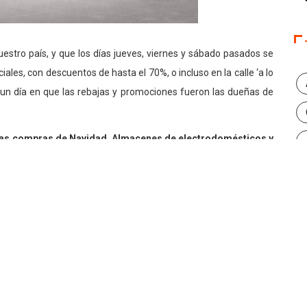
estro país, y que los días jueves, viernes y sábado pasados se
les, con descuentos de hasta el 70%, o incluso en la calle ‘a lo
e un día en que las rebajas y promociones fueron las dueñas de
las compras de Navidad. Almacenes de electrodomésticos y
0%, en donde la compra de televisores dominó la jornada,
uguetes.