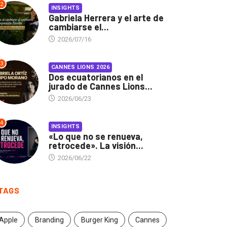
2
INSIGHTS
Gabriela Herrera y el arte de
cambiarse el...
2026/07/16
3
CANNES LIONS 2026
Dos ecuatorianos en el
jurado de Cannes Lions...
2026/06/23
4
INSIGHTS
«Lo que no se renueva,
retrocede». La visión...
2026/06/22
TAGS
Apple
Branding
Burger King
Cannes