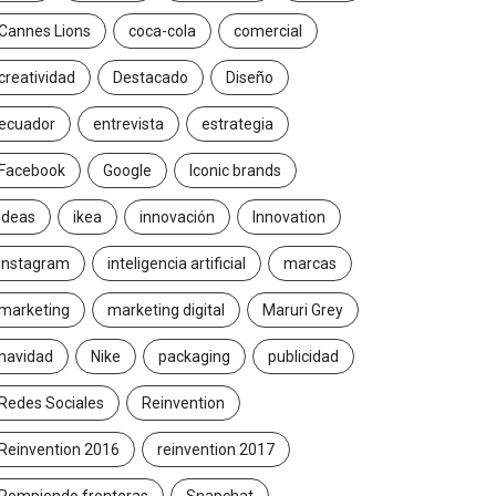
Cannes Lions
coca-cola
comercial
creatividad
Destacado
Diseño
ecuador
entrevista
estrategia
Facebook
Google
Iconic brands
Ideas
ikea
innovación
Innovation
Instagram
inteligencia artificial
marcas
marketing
marketing digital
Maruri Grey
navidad
Nike
packaging
publicidad
Redes Sociales
Reinvention
Reinvention 2016
reinvention 2017