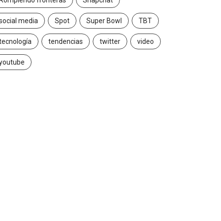
Rompiendo fronteras
Snapchat
social media
Spot
Super Bowl
TBT
tecnología
tendencias
twitter
video
youtube