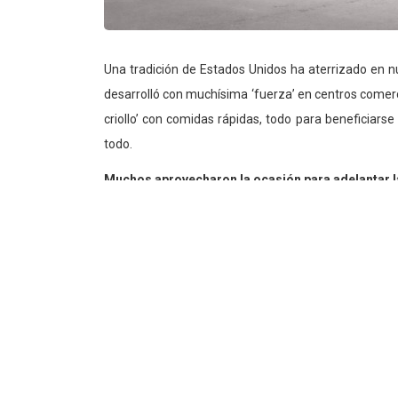
Una tradición de Estados Unidos ha aterrizado en nu
desarrolló con muchísima ‘fuerza’ en centros comercia
criollo’ con comidas rápidas, todo para beneficiars
todo.
Muchos aprovecharon la ocasión para adelantar 
línea blanca ofrecieron descuentos de hasta 5
seguida por la venta de accesorios deportivos y j