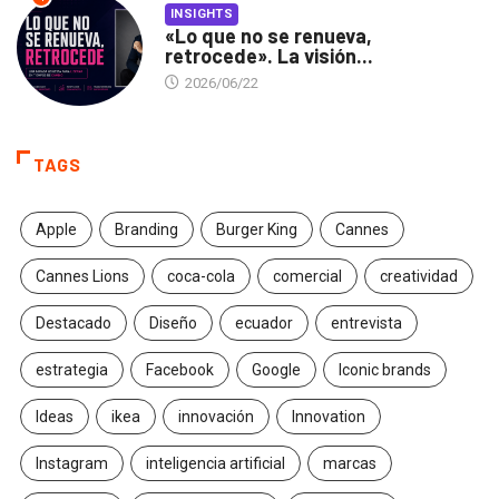
INSIGHTS
«Lo que no se renueva,
retrocede». La visión...
2026/06/22
TAGS
Apple
Branding
Burger King
Cannes
Cannes Lions
coca-cola
comercial
creatividad
Destacado
Diseño
ecuador
entrevista
estrategia
Facebook
Google
Iconic brands
Ideas
ikea
innovación
Innovation
Instagram
inteligencia artificial
marcas