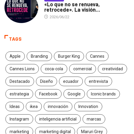
«Lo que no se renueva,
retrocede». La visión...
2026/06/22
TAGS
Apple
Branding
Burger King
Cannes
Cannes Lions
coca-cola
comercial
creatividad
Destacado
Diseño
ecuador
entrevista
estrategia
Facebook
Google
Iconic brands
Ideas
ikea
innovación
Innovation
Instagram
inteligencia artificial
marcas
marketing
marketing digital
Maruri Grey