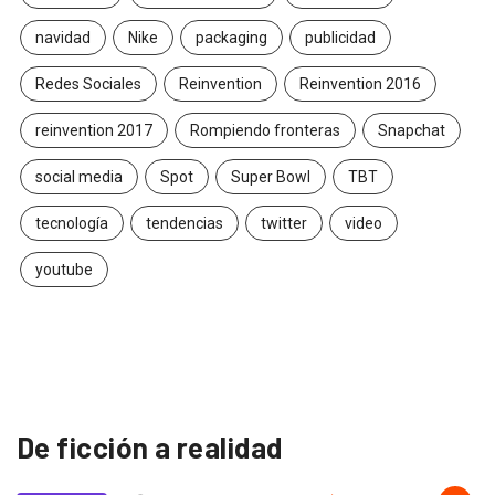
navidad
Nike
packaging
publicidad
Redes Sociales
Reinvention
Reinvention 2016
reinvention 2017
Rompiendo fronteras
Snapchat
social media
Spot
Super Bowl
TBT
tecnología
tendencias
twitter
video
youtube
De ficción a realidad