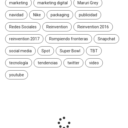
marketing
marketing digital
Maruri Grey
navidad
Nike
packaging
publicidad
Redes Sociales
Reinvention
Reinvention 2016
reinvention 2017
Rompiendo fronteras
Snapchat
social media
Spot
Super Bowl
TBT
tecnología
tendencias
twitter
video
youtube