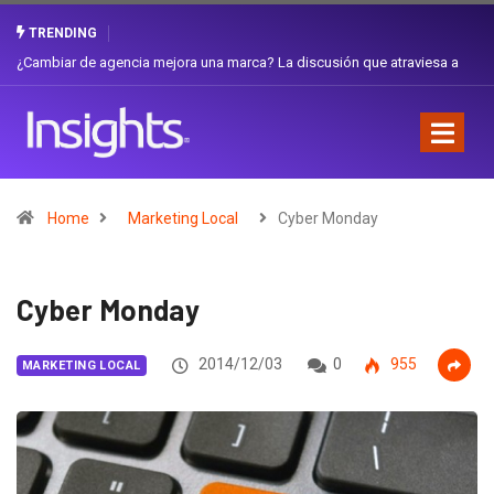
TRENDING
Gabriela Herrera y el arte de cambiarse el sombrero en Corporación
Favorita
Home
Marketing Local
Cyber Monday
Cyber Monday
2014/12/03
0
955
MARKETING LOCAL