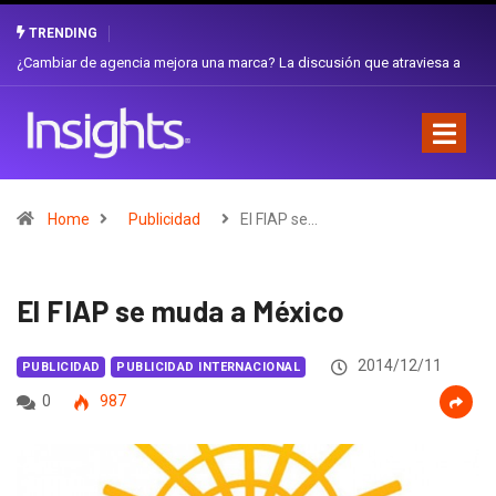
TRENDING
Gabriela Herrera y el arte de cambiarse el sombrero en Corporación
Favorita
Home
Publicidad
El FIAP se…
El FIAP se muda a México
2014/12/11
PUBLICIDAD
PUBLICIDAD INTERNACIONAL
0
987