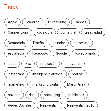
TAGS
Apple
Branding
Burger King
Cannes
Cannes Lions
coca-cola
comercial
creatividad
Destacado
Diseño
ecuador
entrevista
estrategia
Facebook
Google
Iconic brands
Ideas
ikea
innovación
Innovation
Instagram
inteligencia artificial
marcas
marketing
marketing digital
Maruri Grey
navidad
Nike
packaging
publicidad
Redes Sociales
Reinvention
Reinvention 2016