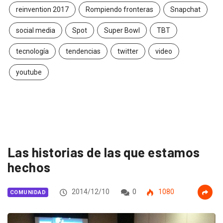
reinvention 2017
Rompiendo fronteras
Snapchat
social media
Spot
Super Bowl
TBT
tecnología
tendencias
twitter
video
youtube
Las historias de las que estamos
hechos
2014/12/10
0
1080
COMUNIDAD