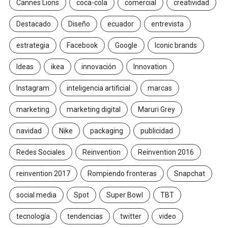
Cannes Lions
coca-cola
comercial
creatividad
Destacado
Diseño
ecuador
entrevista
estrategia
Facebook
Google
Iconic brands
Ideas
ikea
innovación
Innovation
Instagram
inteligencia artificial
marcas
marketing
marketing digital
Maruri Grey
navidad
Nike
packaging
publicidad
Redes Sociales
Reinvention
Reinvention 2016
reinvention 2017
Rompiendo fronteras
Snapchat
social media
Spot
Super Bowl
TBT
tecnología
tendencias
twitter
video