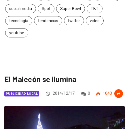
social media
Spot
Super Bowl
TBT
tecnología
tendencias
twitter
video
youtube
El Malecón se ilumina
2014/12/17
0
1043
PUBLICIDAD LOCAL