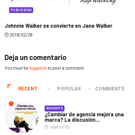
PUBLICIDAD
ohnnie Walker se convierte en Jane Walker
El
2018/02/28
Deja un comentario
You must be
logged in
to post a comment.
RECENT
POPULAR
COMMENTS
1
INSIGHTS
¿Cambiar de agencia mejora una
marca? La discusión...
2026/07/22