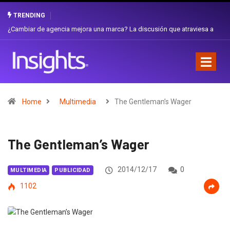
TRENDING
ón que atraviesa a
Gabriela Herrera y el arte de cambiarse el sombrero en 
Favorita
Home
Multimedia
The Gentleman’s Wager
The Gentleman’s Wager
2014/12/17
0
MULTIMEDIA
PUBLICIDAD
1102