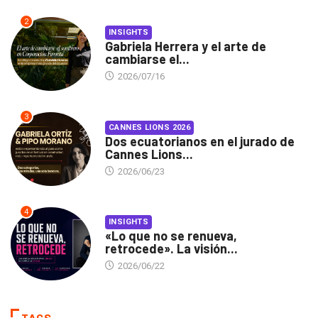
2
INSIGHTS
Gabriela Herrera y el arte de
cambiarse el...
2026/07/16
3
CANNES LIONS 2026
Dos ecuatorianos en el jurado de
Cannes Lions...
2026/06/23
4
INSIGHTS
«Lo que no se renueva,
retrocede». La visión...
2026/06/22
TAGS