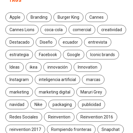
Apple
Branding
Burger King
Cannes
Cannes Lions
coca-cola
comercial
creatividad
Destacado
Diseño
ecuador
entrevista
estrategia
Facebook
Google
Iconic brands
Ideas
ikea
innovación
Innovation
Instagram
inteligencia artificial
marcas
marketing
marketing digital
Maruri Grey
navidad
Nike
packaging
publicidad
Redes Sociales
Reinvention
Reinvention 2016
reinvention 2017
Rompiendo fronteras
Snapchat