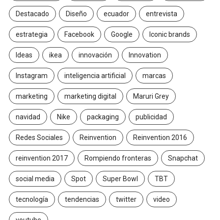
Destacado
Diseño
ecuador
entrevista
estrategia
Facebook
Google
Iconic brands
Ideas
ikea
innovación
Innovation
Instagram
inteligencia artificial
marcas
marketing
marketing digital
Maruri Grey
navidad
Nike
packaging
publicidad
Redes Sociales
Reinvention
Reinvention 2016
reinvention 2017
Rompiendo fronteras
Snapchat
social media
Spot
Super Bowl
TBT
tecnología
tendencias
twitter
video