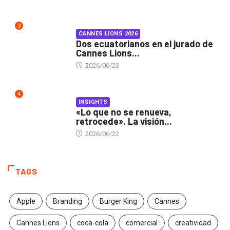
3
CANNES LIONS 2026
Dos ecuatorianos en el jurado de
Cannes Lions...
2026/06/23
4
INSIGHTS
«Lo que no se renueva,
retrocede». La visión...
2026/06/22
TAGS
Apple
Branding
Burger King
Cannes
Cannes Lions
coca-cola
comercial
creatividad