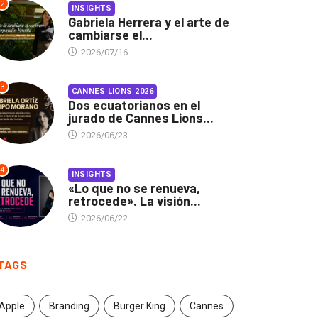
2
INSIGHTS
Gabriela Herrera y el arte de
cambiarse el...
2026/07/16
3
CANNES LIONS 2026
Dos ecuatorianos en el
jurado de Cannes Lions...
2026/06/23
4
INSIGHTS
«Lo que no se renueva,
retrocede». La visión...
2026/06/22
TAGS
Apple
Branding
Burger King
Cannes