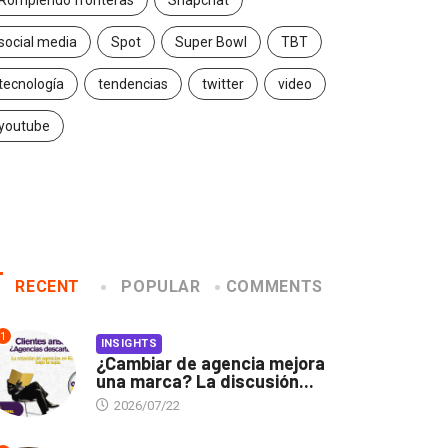
Rompiendo fronteras
Snapchat
social media
Spot
Super Bowl
TBT
tecnología
tendencias
twitter
video
youtube
RECENT
POPULAR
COMMENTS
1
INSIGHTS
¿Cambiar de agencia mejora
una marca? La discusión...
2026/07/22