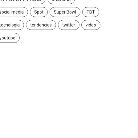
social media
Spot
Super Bowl
TBT
tecnología
tendencias
twitter
video
INSIGHTS
CANNES LIONS 2026
youtube
abriela Herrera y el arte
Dos ecuatorianos en el
e cambiarse...
jurado de Cannes...
2026/07/16
2026/06/23