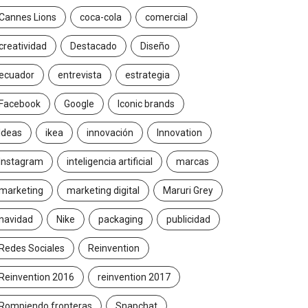
Cannes Lions
coca-cola
comercial
creatividad
Destacado
Diseño
ecuador
entrevista
estrategia
Facebook
Google
Iconic brands
Ideas
ikea
innovación
Innovation
Instagram
inteligencia artificial
marcas
marketing
marketing digital
Maruri Grey
navidad
Nike
packaging
publicidad
Redes Sociales
Reinvention
Reinvention 2016
reinvention 2017
Rompiendo fronteras
Snapchat