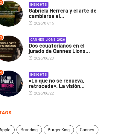
2
INSIGHTS
Gabriela Herrera y el arte de
cambiarse el...
2026/07/16
3
CANNES LIONS 2026
Dos ecuatorianos en el
jurado de Cannes Lions...
2026/06/23
4
INSIGHTS
«Lo que no se renueva,
retrocede». La visión...
2026/06/22
TAGS
Apple
Branding
Burger King
Cannes