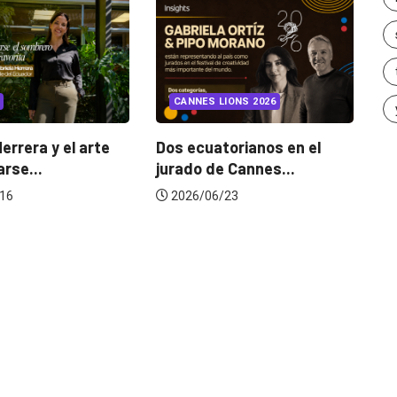
INSIGHTS
UNCATEGORIZED
LIONS 2026
¿Cambiar de agencia
mejora una marca? La...
torianos en el
G
e Cannes...
d
2026/07/22
/23