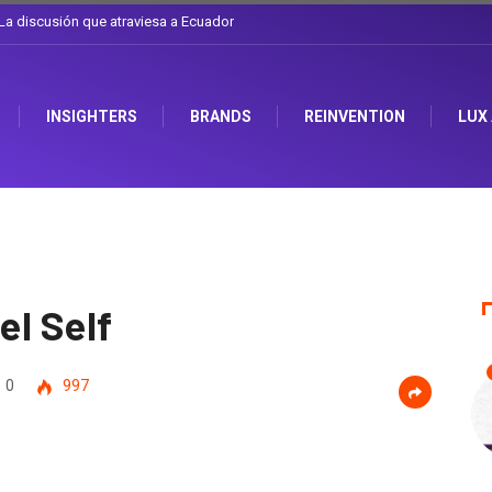
l sombrero en Corporación Favorita
INSIGHTERS
BRANDS
REINVENTION
LUX
el Self
0
997