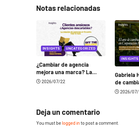
Notas relacionadas
EGORIZED
INSIGHTS
CANNES 
encia
a? La...
Gabriela Herrera y el arte
Dos ecua
de cambiarse...
jurado d
2026/07/16
2026/06
Deja un comentario
You must be
logged in
to post a comment.