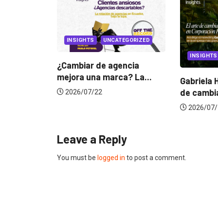
TEGORIZED
INSIGHTS
CANNES 
encia
a? La...
Gabriela Herrera y el arte
Dos ecua
de cambiarse...
jurado d
2026/07/16
2026/06
Leave a Reply
You must be
logged in
to post a comment.