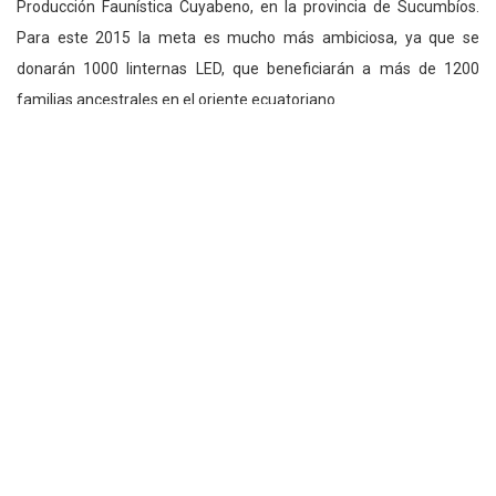
Producción Faunística Cuyabeno, en la provincia de Sucumbíos.
Para este 2015 la meta es mucho más ambiciosa, ya que se
donarán 1000 linternas LED, que beneficiarán a más de 1200
familias ancestrales en el oriente ecuatoriano.
Felipe
Previous Post
Next Post
Solo será deducible un 4%
El modelo fast-fashion