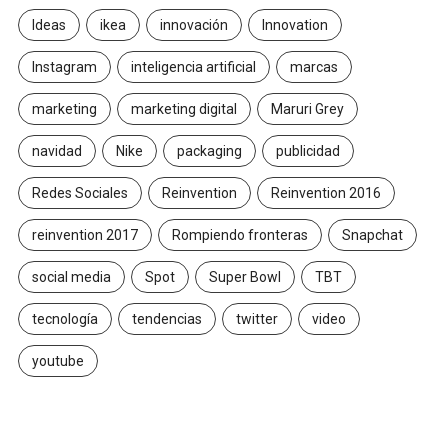
Ideas
ikea
innovación
Innovation
Instagram
inteligencia artificial
marcas
marketing
marketing digital
Maruri Grey
navidad
Nike
packaging
publicidad
Redes Sociales
Reinvention
Reinvention 2016
reinvention 2017
Rompiendo fronteras
Snapchat
social media
Spot
Super Bowl
TBT
tecnología
tendencias
twitter
video
youtube