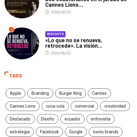
Cannes Lions...
2026/06/23
4
INSIGHTS
«Lo que no se renueva,
retrocede». La visión...
2026/06/22
TAGS
Apple
Branding
Burger King
Cannes
Cannes Lions
coca-cola
comercial
creatividad
Destacado
Diseño
ecuador
entrevista
estrategia
Facebook
Google
Iconic brands