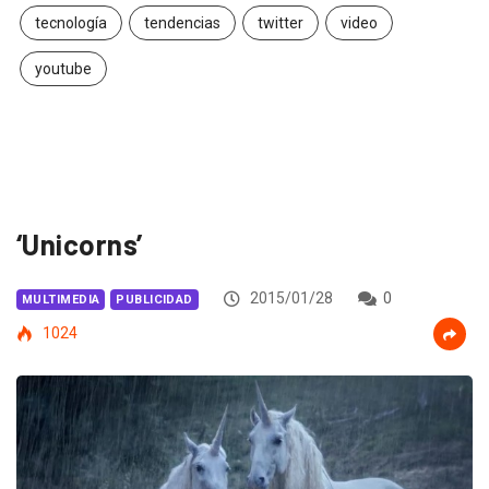
tecnología
tendencias
twitter
video
youtube
‘Unicorns’
2015/01/28
0
MULTIMEDIA
PUBLICIDAD
1024