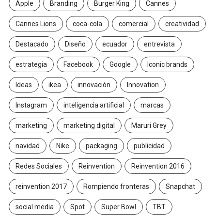
Apple
Branding
Burger King
Cannes
Cannes Lions
coca-cola
comercial
creatividad
Destacado
Diseño
ecuador
entrevista
estrategia
Facebook
Google
Iconic brands
Ideas
ikea
innovación
Innovation
Instagram
inteligencia artificial
marcas
marketing
marketing digital
Maruri Grey
navidad
Nike
packaging
publicidad
Redes Sociales
Reinvention
Reinvention 2016
reinvention 2017
Rompiendo fronteras
Snapchat
social media
Spot
Super Bowl
TBT