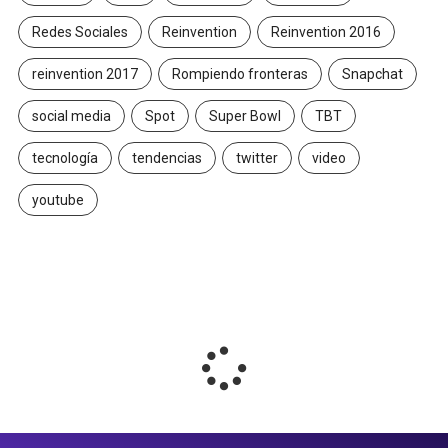
Redes Sociales
Reinvention
Reinvention 2016
reinvention 2017
Rompiendo fronteras
Snapchat
social media
Spot
Super Bowl
TBT
tecnología
tendencias
twitter
video
youtube