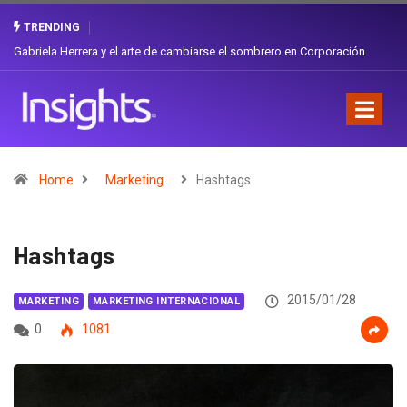
TRENDING
Gabriela Herrera y el arte de cambiarse el sombrero en Corporación
Favorita
Home
Marketing
Hashtags
Hashtags
2015/01/28
MARKETING
MARKETING INTERNACIONAL
0
1081