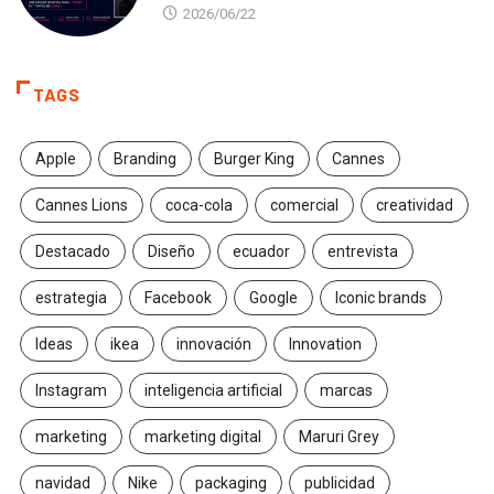
2026/06/22
TAGS
Apple
Branding
Burger King
Cannes
Cannes Lions
coca-cola
comercial
creatividad
Destacado
Diseño
ecuador
entrevista
estrategia
Facebook
Google
Iconic brands
Ideas
ikea
innovación
Innovation
Instagram
inteligencia artificial
marcas
marketing
marketing digital
Maruri Grey
navidad
Nike
packaging
publicidad