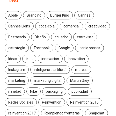
TAGS
Apple
Branding
Burger King
Cannes
Cannes Lions
coca-cola
comercial
creatividad
Destacado
Diseño
ecuador
entrevista
estrategia
Facebook
Google
Iconic brands
Ideas
ikea
innovación
Innovation
Instagram
inteligencia artificial
marcas
marketing
marketing digital
Maruri Grey
navidad
Nike
packaging
publicidad
Redes Sociales
Reinvention
Reinvention 2016
reinvention 2017
Rompiendo fronteras
Snapchat