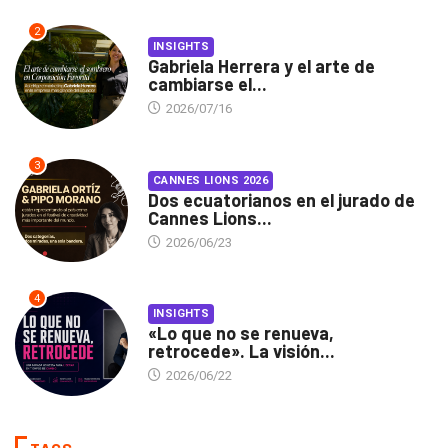
2
INSIGHTS
Gabriela Herrera y el arte de
cambiarse el...
2026/07/16
3
CANNES LIONS 2026
Dos ecuatorianos en el jurado de
Cannes Lions...
2026/06/23
4
INSIGHTS
«Lo que no se renueva,
retrocede». La visión...
2026/06/22