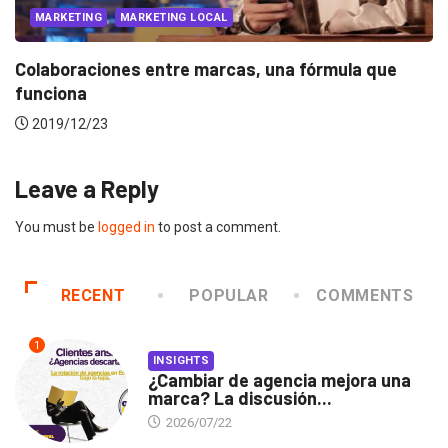
INNOVACIÓN
MARKETING
que
Workshops by Insights: Innovation Driven by
Service...
2019/01/16
Leave a Reply
You must be
logged in
to post a comment.
RECENT
POPULAR
COMMENTS
1
INSIGHTS
¿Cambiar de agencia mejora una
marca? La discusión...
2026/07/22