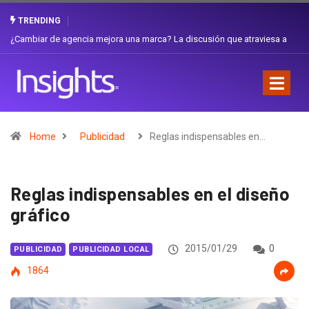
TRENDING
Gabriela Herrera y el arte de cambiarse el sombrero en Corporación
Favorita
Home
Publicidad
Reglas indispensables en…
Reglas indispensables en el diseño
gráfico
2015/01/29
0
PUBLICIDAD
PUBLICIDAD LOCAL
1864