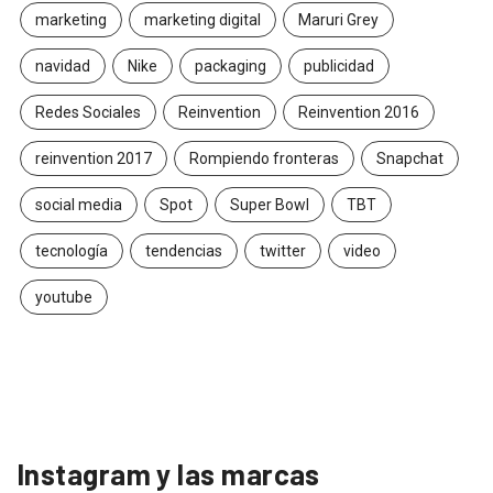
marketing
marketing digital
Maruri Grey
navidad
Nike
packaging
publicidad
Redes Sociales
Reinvention
Reinvention 2016
reinvention 2017
Rompiendo fronteras
Snapchat
social media
Spot
Super Bowl
TBT
tecnología
tendencias
twitter
video
youtube
Instagram y las marcas