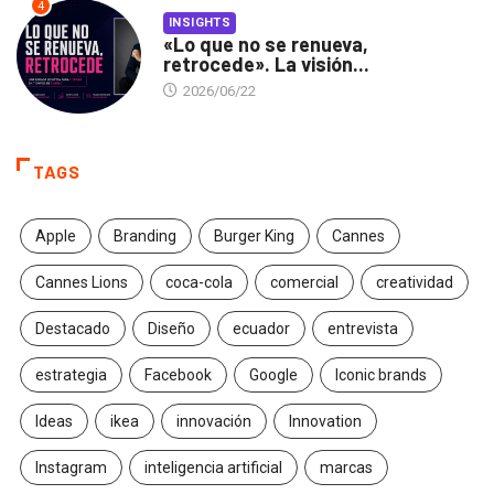
4
INSIGHTS
«Lo que no se renueva,
retrocede». La visión...
2026/06/22
TAGS
Apple
Branding
Burger King
Cannes
Cannes Lions
coca-cola
comercial
creatividad
Destacado
Diseño
ecuador
entrevista
estrategia
Facebook
Google
Iconic brands
Ideas
ikea
innovación
Innovation
Instagram
inteligencia artificial
marcas