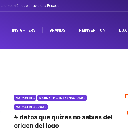
 el arte de cambiarse el sombrero en Corporación Favorita
INSIGHTERS
BRANDS
REINVENTION
LUX
MARKETING
MARKETING INTERNACIONAL
MARKETING LOCAL
4 datos que quizás no sabías del
origen del logo