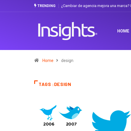
ia mejora una marca? La discusión que atraviesa a Ecuador
Gabriela Herrera y
TRENDING
HOME
Home
design
TAGS :DESIGN