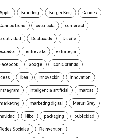
Apple
Branding
Burger King
Cannes
Cannes Lions
coca-cola
comercial
creatividad
Destacado
Diseño
ecuador
entrevista
estrategia
Facebook
Google
Iconic brands
Ideas
ikea
innovación
Innovation
Instagram
inteligencia artificial
marcas
marketing
marketing digital
Maruri Grey
navidad
Nike
packaging
publicidad
Redes Sociales
Reinvention