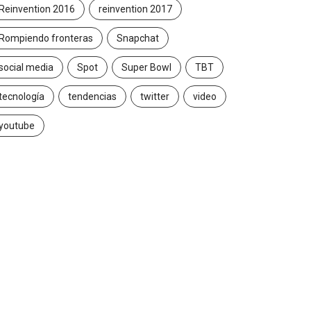
Reinvention 2016
reinvention 2017
Rompiendo fronteras
Snapchat
social media
Spot
Super Bowl
TBT
tecnología
tendencias
twitter
video
youtube