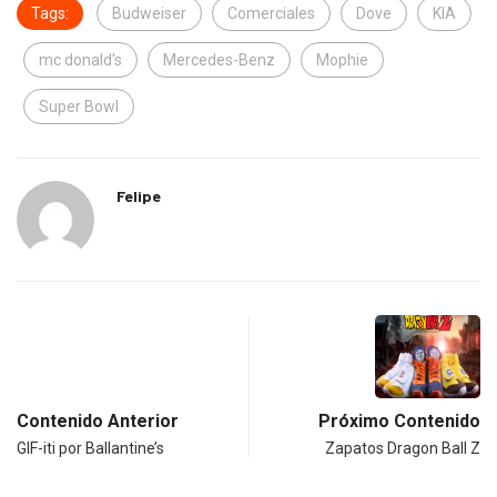
Tags:
Budweiser
Comerciales
Dove
KIA
mc donald's
Mercedes-Benz
Mophie
Super Bowl
Felipe
Contenido Anterior
Próximo Contenido
GIF-iti por Ballantine’s
Zapatos Dragon Ball Z