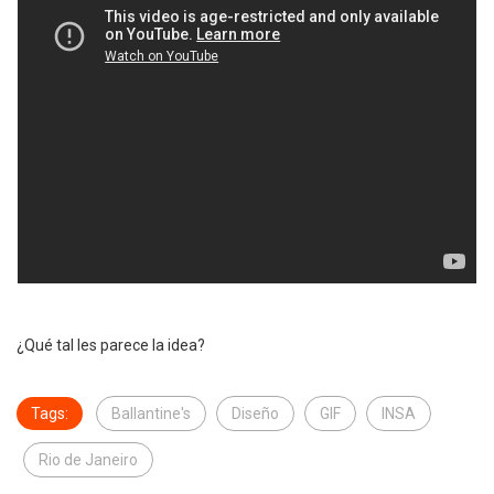
¿Qué tal les parece la idea?
Tags:
Ballantine's
Diseño
GIF
INSA
Rio de Janeiro