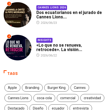
3
CANNES LIONS 2026
Dos ecuatorianos en el jurado de
Cannes Lions...
2026/06/23
4
INSIGHTS
«Lo que no se renueva,
retrocede». La visión...
2026/06/22
TAGS
Apple
Branding
Burger King
Cannes
Cannes Lions
coca-cola
comercial
creatividad
Destacado
Diseño
ecuador
entrevista