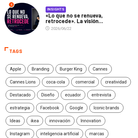
4
INSIGHTS
«Lo que no se renueva,
retrocede». La visión...
2026/06/22
TAGS
Apple
Branding
Burger King
Cannes
Cannes Lions
coca-cola
comercial
creatividad
Destacado
Diseño
ecuador
entrevista
estrategia
Facebook
Google
Iconic brands
Ideas
ikea
innovación
Innovation
Instagram
inteligencia artificial
marcas