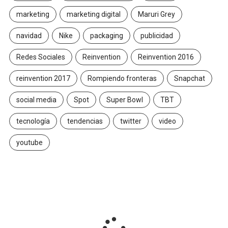
marketing
marketing digital
Maruri Grey
navidad
Nike
packaging
publicidad
Redes Sociales
Reinvention
Reinvention 2016
reinvention 2017
Rompiendo fronteras
Snapchat
social media
Spot
Super Bowl
TBT
tecnología
tendencias
twitter
video
youtube