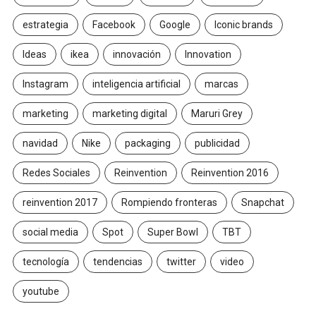
estrategia
Facebook
Google
Iconic brands
Ideas
ikea
innovación
Innovation
Instagram
inteligencia artificial
marcas
marketing
marketing digital
Maruri Grey
navidad
Nike
packaging
publicidad
Redes Sociales
Reinvention
Reinvention 2016
reinvention 2017
Rompiendo fronteras
Snapchat
social media
Spot
Super Bowl
TBT
tecnología
tendencias
twitter
video
youtube