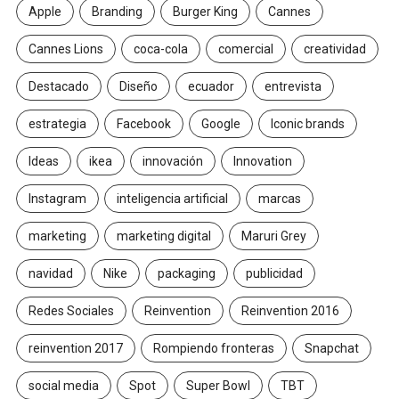
Apple
Branding
Burger King
Cannes
Cannes Lions
coca-cola
comercial
creatividad
Destacado
Diseño
ecuador
entrevista
estrategia
Facebook
Google
Iconic brands
Ideas
ikea
innovación
Innovation
Instagram
inteligencia artificial
marcas
marketing
marketing digital
Maruri Grey
navidad
Nike
packaging
publicidad
Redes Sociales
Reinvention
Reinvention 2016
reinvention 2017
Rompiendo fronteras
Snapchat
social media
Spot
Super Bowl
TBT