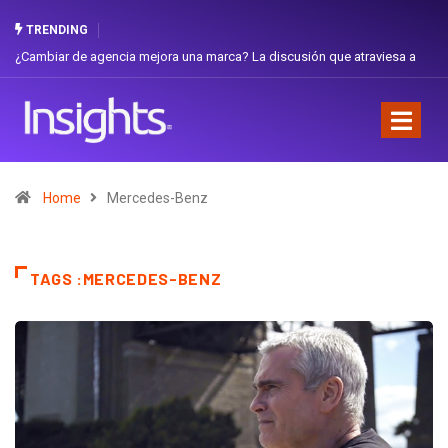
TRENDING
aviesa a
Gabriela Herrera y el arte de cambiarse el sombrero en Corporación
Favorita
Home
Mercedes-Benz
TAGS :MERCEDES-BENZ