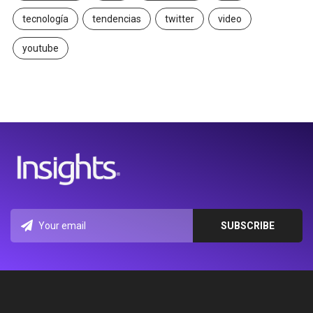
tecnología
tendencias
twitter
video
youtube