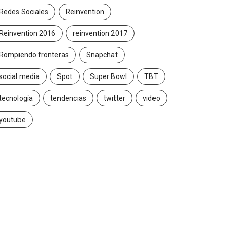
Redes Sociales
Reinvention
Reinvention 2016
reinvention 2017
Rompiendo fronteras
Snapchat
social media
Spot
Super Bowl
TBT
tecnología
tendencias
twitter
video
youtube