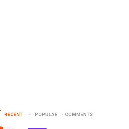
INSIGHTS
CANNES LIONS 2026
briela Herrera y el arte
Dos ecuatorianos en el
 cambiarse...
jurado de Cannes...
2026/07/16
2026/06/23
RECENT
POPULAR
COMMENTS
1