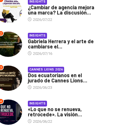
INSIGHTS
¿Cambiar de agencia mejora
una marca? La discusión...
2026/07/22
2
INSIGHTS
Gabriela Herrera y el arte de
cambiarse el...
2026/07/16
3
CANNES LIONS 2026
Dos ecuatorianos en el
jurado de Cannes Lions...
2026/06/23
4
INSIGHTS
«Lo que no se renueva,
retrocede». La visión...
2026/06/22