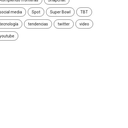
Rompiendo fronteras
Snapchat
social media
Spot
Super Bowl
TBT
tecnología
tendencias
twitter
video
youtube