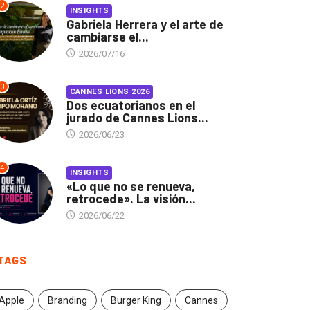
2
INSIGHTS
Gabriela Herrera y el arte de
cambiarse el...
2026/07/16
3
CANNES LIONS 2026
Dos ecuatorianos en el
jurado de Cannes Lions...
2026/06/23
4
INSIGHTS
«Lo que no se renueva,
retrocede». La visión...
2026/06/22
TAGS
Apple
Branding
Burger King
Cannes