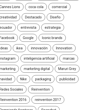
Cannes Lions
coca-cola
comercial
creatividad
Destacado
Diseño
ecuador
entrevista
estrategia
Facebook
Google
Iconic brands
Ideas
ikea
innovación
Innovation
Instagram
inteligencia artificial
marcas
marketing
marketing digital
Maruri Grey
navidad
Nike
packaging
publicidad
Redes Sociales
Reinvention
Reinvention 2016
reinvention 2017