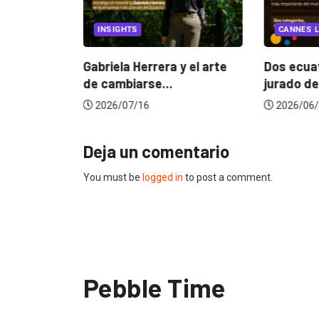
EGORIZED
INSIGHTS
CANNES L
ncia
? La...
Gabriela Herrera y el arte
Dos ecuat
de cambiarse...
jurado de
2026/07/16
2026/06/
Deja un comentario
You must be
logged in
to post a comment.
Pebble Time