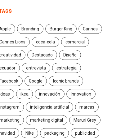
TAGS
Apple
Branding
Burger King
Cannes
Cannes Lions
coca-cola
comercial
creatividad
Destacado
Diseño
ecuador
entrevista
estrategia
Facebook
Google
Iconic brands
Ideas
ikea
innovación
Innovation
Instagram
inteligencia artificial
marcas
marketing
marketing digital
Maruri Grey
navidad
Nike
packaging
publicidad