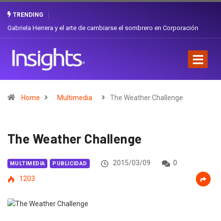
TRENDING
¿Cambiar de agencia mejora una marca? La discusión que atraviesa a
Ecuador
Home
Multimedia
The Weather Challenge
The Weather Challenge
2015/03/09
0
MULTIMEDIA
PUBLICIDAD
1203