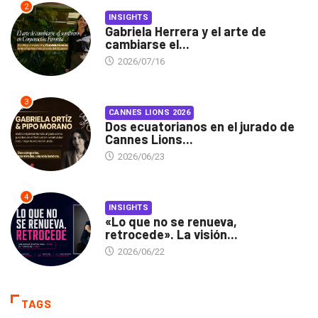
2
INSIGHTS
Gabriela Herrera y el arte de
cambiarse el...
2026/07/16
3
CANNES LIONS 2026
Dos ecuatorianos en el jurado de
Cannes Lions...
2026/06/23
4
INSIGHTS
«Lo que no se renueva,
retrocede». La visión...
2026/06/22
TAGS