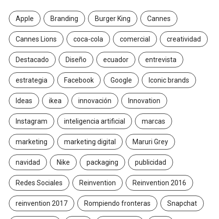
Apple
Branding
Burger King
Cannes
Cannes Lions
coca-cola
comercial
creatividad
Destacado
Diseño
ecuador
entrevista
estrategia
Facebook
Google
Iconic brands
Ideas
ikea
innovación
Innovation
Instagram
inteligencia artificial
marcas
marketing
marketing digital
Maruri Grey
navidad
Nike
packaging
publicidad
Redes Sociales
Reinvention
Reinvention 2016
reinvention 2017
Rompiendo fronteras
Snapchat