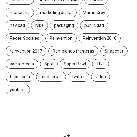
marketing
marketing digital
Maruri Grey
navidad
Nike
packaging
publicidad
Redes Sociales
Reinvention
Reinvention 2016
reinvention 2017
Rompiendo fronteras
Snapchat
social media
Spot
Super Bowl
TBT
tecnología
tendencias
twitter
video
youtube