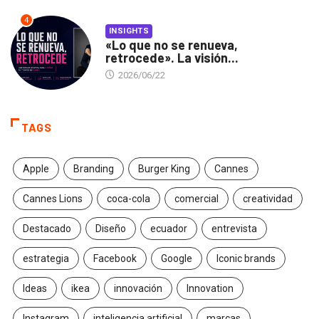
4
INSIGHTS
«Lo que no se renueva,
retrocede». La visión...
2026/06/22
TAGS
Apple
Branding
Burger King
Cannes
Cannes Lions
coca-cola
comercial
creatividad
Destacado
Diseño
ecuador
entrevista
estrategia
Facebook
Google
Iconic brands
Ideas
ikea
innovación
Innovation
Instagram
inteligencia artificial
marcas