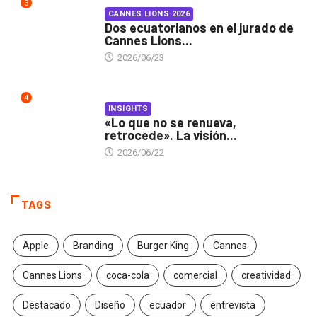
3
CANNES LIONS 2026
Dos ecuatorianos en el jurado de
Cannes Lions...
2026/06/23
4
INSIGHTS
«Lo que no se renueva,
retrocede». La visión...
2026/06/22
TAGS
Apple
Branding
Burger King
Cannes
Cannes Lions
coca-cola
comercial
creatividad
Destacado
Diseño
ecuador
entrevista