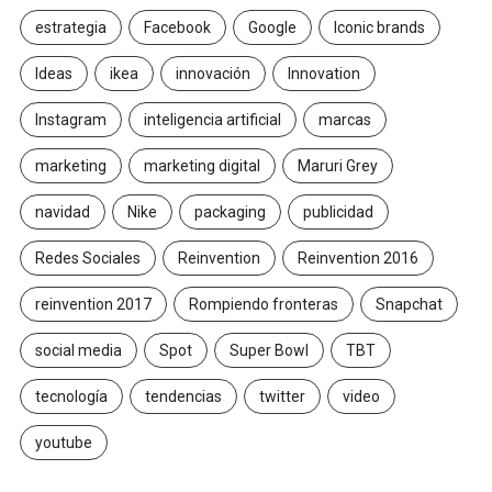
estrategia
Facebook
Google
Iconic brands
Ideas
ikea
innovación
Innovation
Instagram
inteligencia artificial
marcas
marketing
marketing digital
Maruri Grey
navidad
Nike
packaging
publicidad
Redes Sociales
Reinvention
Reinvention 2016
reinvention 2017
Rompiendo fronteras
Snapchat
social media
Spot
Super Bowl
TBT
tecnología
tendencias
twitter
video
youtube