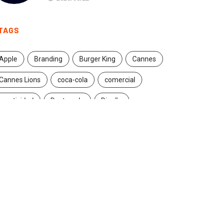
TAGS
Apple
Branding
Burger King
Cannes
Cannes Lions
coca-cola
comercial
creatividad
Destacado
Diseño
ecuador
entrevista
estrategia
Facebook
Google
Iconic brands
Ideas
ikea
innovación
Innovation
Instagram
inteligencia artificial
marcas
marketing
marketing digital
Maruri Grey