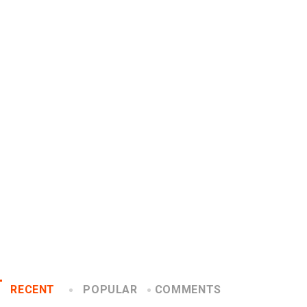
PUBLICIDAD
ACIÓN
PUBLICIDAD
PUBLICIDAD INTERNACIONAL
 de las críticas,
Playlists de Spotify
k abre tienda...
cuentan historias de
personas...
12/14
2018/12/11
RECENT
POPULAR
COMMENTS