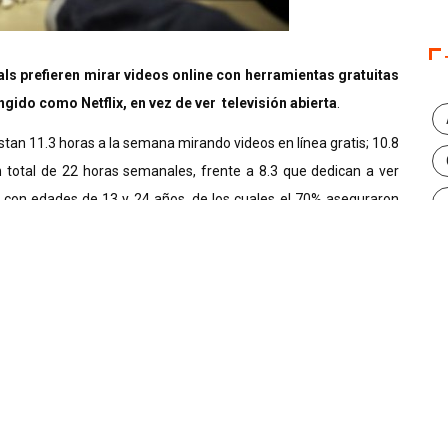
als prefieren mirar videos online con herramientas gratuitas
ido como Netflix, en vez de ver televisión abierta
.
stan 11.3 horas a la semana mirando videos en línea gratis; 10.8
n total de 22 horas semanales, frente a 8.3 que dedican a ver
as con edades de 13 y 24 años, de los cuales el 70% aseguraron
ndicó hacer lo mismo viendo televisión.
nto digital también representa un riesgo para la salud de los
o por la Universidad de Texas, las personas que pasan muchas
lar padecimientos como: depresión, males cardíacos e incluso
tigación, los espectadores deprimidos utilizan este medio para