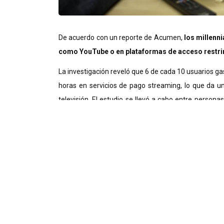
De acuerdo con un reporte de Acumen,
los millenni
como YouTube o en plataformas de acceso restring
La investigación reveló que 6 de cada 10 usuarios ga
horas en servicios de pago streaming, lo que da u
televisión. El estudio se llevó a cabo entre person
‘relajarse’ viendo contenido digital, contra 47% que i
TV y sedentarismo
Por otro lado, la nueva tendencia en entretenimie
jóvenes. Pues de acuerdo con un estudio realizad
horas mirando televisión son propensas a desarrol
puede crear algún tipo de adicción. Según la inves