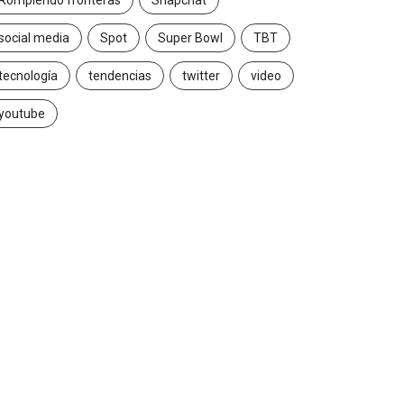
Rompiendo fronteras
Snapchat
social media
Spot
Super Bowl
TBT
tecnología
tendencias
twitter
video
youtube