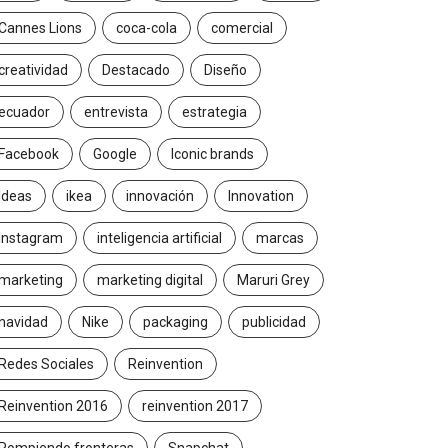
Cannes Lions
coca-cola
comercial
creatividad
Destacado
Diseño
ecuador
entrevista
estrategia
Facebook
Google
Iconic brands
Ideas
ikea
innovación
Innovation
Instagram
inteligencia artificial
marcas
marketing
marketing digital
Maruri Grey
navidad
Nike
packaging
publicidad
Redes Sociales
Reinvention
Reinvention 2016
reinvention 2017