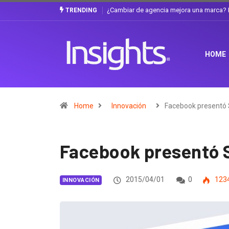
ncia mejora una marca? La discusión que atraviesa a Ecuador
Gabriela Herrer
TRENDING
HOME
Home
Innovación
Facebook presentó
Facebook presentó 
2015/04/01
0
123
INNOVACIÓN