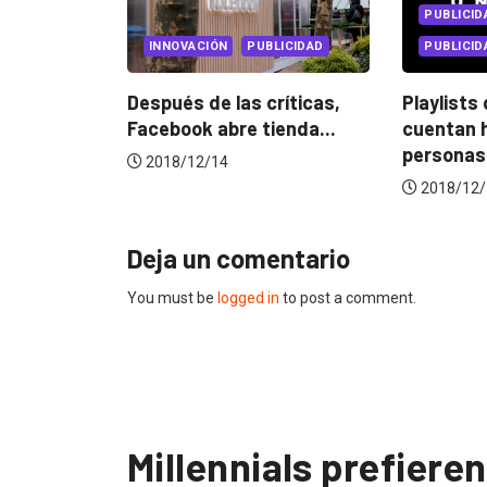
PUBLICIDAD
L
INNOVACIÓN
PUBLICIDAD
PUBLICIDAD INT
Después de las críticas,
Playlists de S
.
Facebook abre tienda...
cuentan histor
personas...
2018/12/14
2018/12/11
Deja un comentario
You must be
logged in
to post a comment.
Millennials prefiere