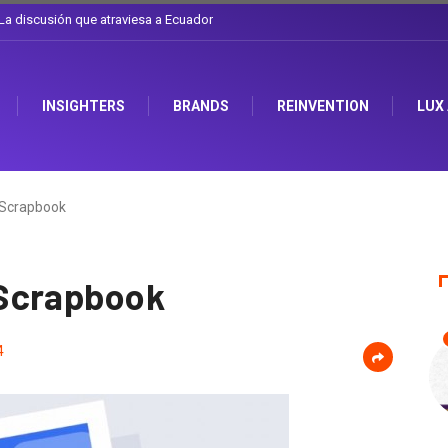
a y el arte de cambiarse el sombrero en Corporación Favorita
INSIGHTERS
BRANDS
REINVENTION
LUX
 Scrapbook
Scrapbook
4