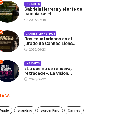
2
INSIGHTS
Gabriela Herrera y el arte de
cambiarse el...
2026/07/16
3
CANNES LIONS 2026
Dos ecuatorianos en el
jurado de Cannes Lions...
2026/06/23
4
INSIGHTS
«Lo que no se renueva,
retrocede». La visión...
2026/06/22
TAGS
Apple
Branding
Burger King
Cannes