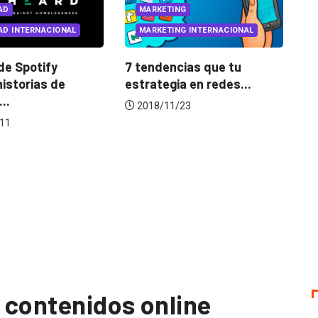
MARKETING
ERNACIONAL
MARKETING INTERNACIONAL
INNOV
potify
7 tendencias que tu
Después
ias de
estrategia en redes...
Faceboo
2018/11/23
2018/
n contenidos online