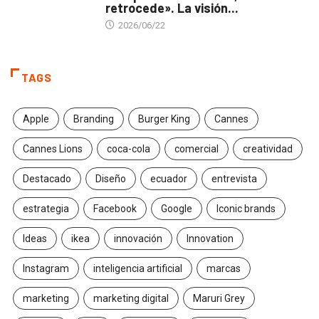
retrocede». La visión...
2026/06/22
TAGS
Apple
Branding
Burger King
Cannes
Cannes Lions
coca-cola
comercial
creatividad
Destacado
Diseño
ecuador
entrevista
estrategia
Facebook
Google
Iconic brands
Ideas
ikea
innovación
Innovation
Instagram
inteligencia artificial
marcas
marketing
marketing digital
Maruri Grey