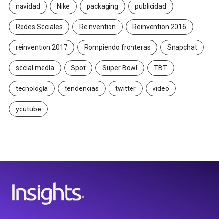
navidad
Nike
packaging
publicidad
Redes Sociales
Reinvention
Reinvention 2016
reinvention 2017
Rompiendo fronteras
Snapchat
social media
Spot
Super Bowl
TBT
tecnología
tendencias
twitter
video
youtube