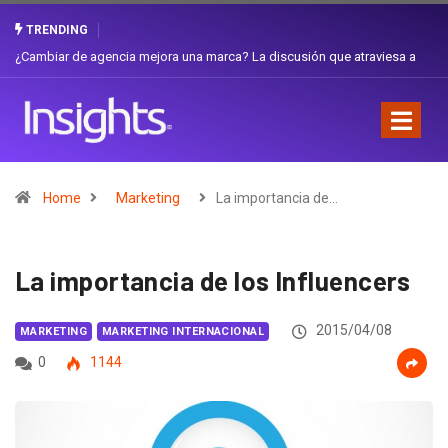
TRENDING
Gabriela Herrera y el arte de cambiarse el sombrero en Corporación
Favorita
Home
Marketing
La importancia de…
La importancia de los Influencers
2015/04/08
MARKETING
MARKETING INTERNACIONAL
0
1144