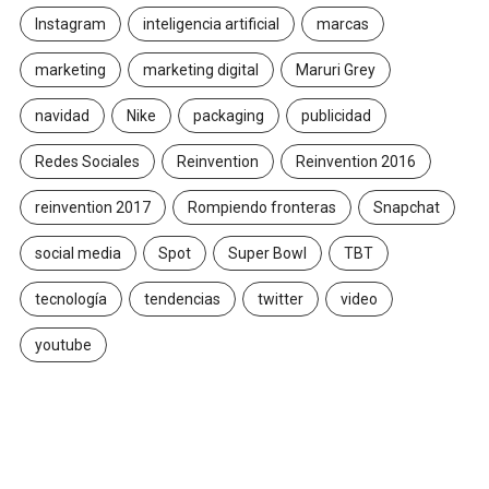
Instagram
inteligencia artificial
marcas
marketing
marketing digital
Maruri Grey
navidad
Nike
packaging
publicidad
Redes Sociales
Reinvention
Reinvention 2016
reinvention 2017
Rompiendo fronteras
Snapchat
social media
Spot
Super Bowl
TBT
tecnología
tendencias
twitter
video
youtube