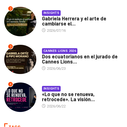
2
INSIGHTS
Gabriela Herrera y el arte de
cambiarse el...
2026/07/16
3
CANNES LIONS 2026
Dos ecuatorianos en el jurado de
Cannes Lions...
2026/06/23
4
INSIGHTS
«Lo que no se renueva,
retrocede». La visión...
2026/06/22
TAGS