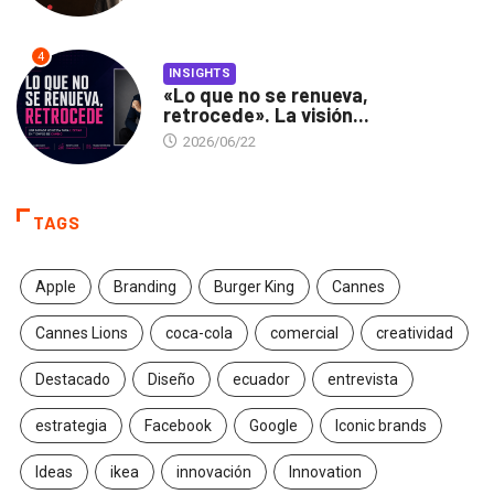
4
INSIGHTS
«Lo que no se renueva,
retrocede». La visión...
2026/06/22
TAGS
Apple
Branding
Burger King
Cannes
Cannes Lions
coca-cola
comercial
creatividad
Destacado
Diseño
ecuador
entrevista
estrategia
Facebook
Google
Iconic brands
Ideas
ikea
innovación
Innovation