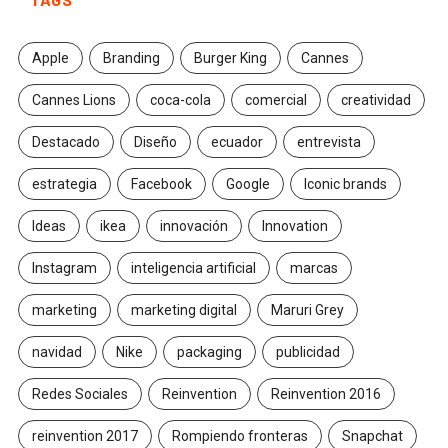
Apple
Branding
Burger King
Cannes
Cannes Lions
coca-cola
comercial
creatividad
Destacado
Diseño
ecuador
entrevista
estrategia
Facebook
Google
Iconic brands
Ideas
ikea
innovación
Innovation
Instagram
inteligencia artificial
marcas
marketing
marketing digital
Maruri Grey
navidad
Nike
packaging
publicidad
Redes Sociales
Reinvention
Reinvention 2016
reinvention 2017
Rompiendo fronteras
Snapchat