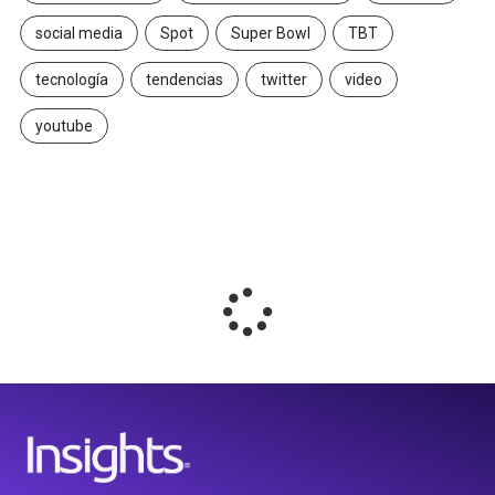
social media
Spot
Super Bowl
TBT
tecnología
tendencias
twitter
video
youtube