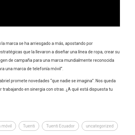
s
la marca se ha arriesgado a más, apostando por
tratégicas que la llevaron a diseñar una línea de ropa, crear su
imagen de campaña para una marca mundialmente reconocida
ara una marca de telefonía móvil”.
 Gabriel promete novedades “que nadie se imagina”. Nos queda
 trabajando en sinergia con otras. ¿A qué está dispuesta tu
a móvil
Tuenti
Tuenti Ecuador
uncategorized