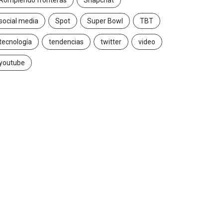
Rompiendo fronteras
Snapchat
social media
Spot
Super Bowl
TBT
tecnología
tendencias
twitter
video
youtube