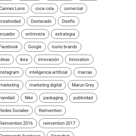
Cannes Lions
coca-cola
comercial
creatividad
Destacado
Diseño
ecuador
entrevista
estrategia
Facebook
Google
Iconic brands
Ideas
ikea
innovación
Innovation
Instagram
inteligencia artificial
marcas
marketing
marketing digital
Maruri Grey
navidad
Nike
packaging
publicidad
Redes Sociales
Reinvention
Reinvention 2016
reinvention 2017