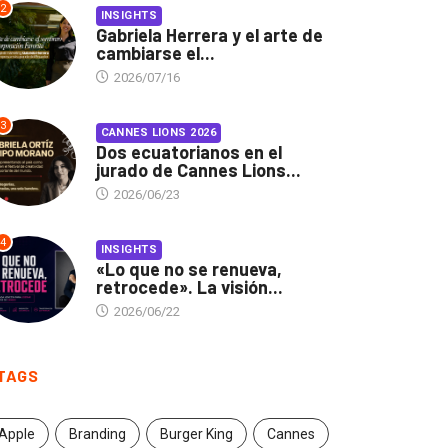
2
INSIGHTS
Gabriela Herrera y el arte de
cambiarse el...
2026/07/16
3
CANNES LIONS 2026
Dos ecuatorianos en el
jurado de Cannes Lions...
2026/06/23
4
INSIGHTS
«Lo que no se renueva,
retrocede». La visión...
2026/06/22
TAGS
Apple
Branding
Burger King
Cannes