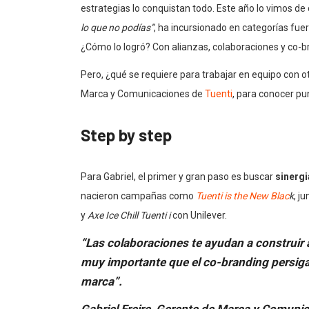
estrategias lo conquistan todo. Este año lo vimos de 
lo que no podías”
, ha incursionado en categorías fue
¿Cómo lo logró? Con alianzas, colaboraciones y co-b
Pero, ¿qué se requiere para
trabajar en equipo con o
Marca y Comunicaciones de
Tuenti
, para conocer
pun
Step by step
Para Gabriel, el primer y gran paso es buscar
sinergi
nacieron campañas como
Tuenti is the New Blac
k
, j
y
Axe Ice Chill Tuenti
i
con
Unilever
.
“Las colaboraciones te ayudan a construir
muy importante que el co-branding persiga
marca”.