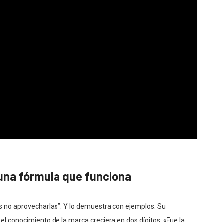
una fórmula que funciona
 es no aprovecharlas”. Y lo demuestra con ejemplos.
Su
el conocimiento de la marca creciera en dos dígitos. «F
ue la