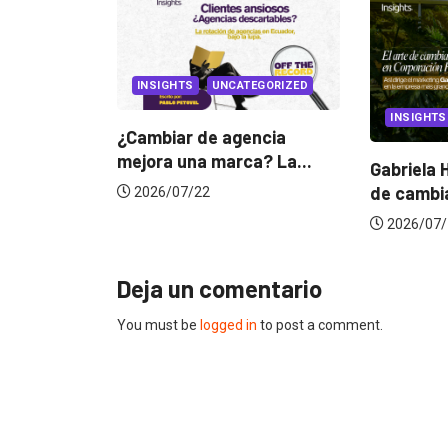
UNCATEGORIZED
INSIGHTS
de agencia
a marca? La...
Gabriela Herrera y el arte
Do
de cambiarse...
ju
22
2026/07/16
2
Deja un comentario
You must be
logged in
to post a comment.