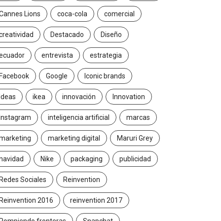
Cannes Lions
coca-cola
comercial
creatividad
Destacado
Diseño
ecuador
entrevista
estrategia
Facebook
Google
Iconic brands
Ideas
ikea
innovación
Innovation
Instagram
inteligencia artificial
marcas
marketing
marketing digital
Maruri Grey
navidad
Nike
packaging
publicidad
Redes Sociales
Reinvention
Reinvention 2016
reinvention 2017