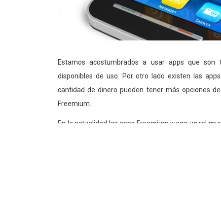
Estamos acostumbrados a usar apps que son to
disponibles de uso. Por otro lado existen las ap
cantidad de dinero pueden tener más opciones de 
Freemium.
En la actualidad las apps Freemium juega un rol muy
95% de Apple Store provienen de él, de acuerdo al s
Business Dictionary lo define como: un modelo de ne
gratuita y posteriormente los obliga a pagar por e
‘premium’. Es necesario destacar que el termino
complementa el servicio con mejores opciones, tamp
Algunos ejemplos: