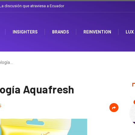
e el sombrero en Corporación Favorita
INSIGHTERS
BRANDS
REINVENTION
LUX
ología…
logía Aquafresh
5