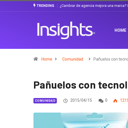
? La discusión que atraviesa a Ecuador
Gabriela Herrera y el arte de cambiars
TRENDING
HOME
Home
Comunidad
Pañuelos con tecn
Pañuelos con tecno
2015/04/15
0
121
COMUNIDAD