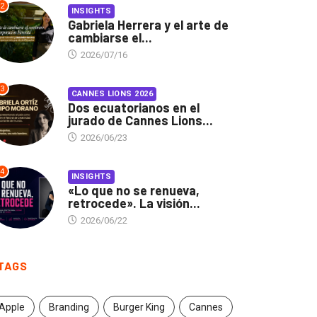
2
INSIGHTS
Gabriela Herrera y el arte de
cambiarse el...
2026/07/16
3
CANNES LIONS 2026
Dos ecuatorianos en el
jurado de Cannes Lions...
2026/06/23
4
INSIGHTS
«Lo que no se renueva,
retrocede». La visión...
2026/06/22
TAGS
Apple
Branding
Burger King
Cannes