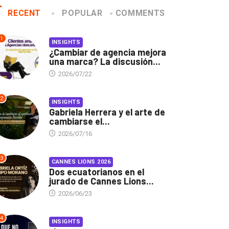
RECENT
POPULAR
COMMENTS
1
INSIGHTS
¿Cambiar de agencia mejora
una marca? La discusión...
2026/07/22
2
INSIGHTS
Gabriela Herrera y el arte de
cambiarse el...
2026/07/16
3
CANNES LIONS 2026
Dos ecuatorianos en el
jurado de Cannes Lions...
2026/06/23
4
INSIGHTS