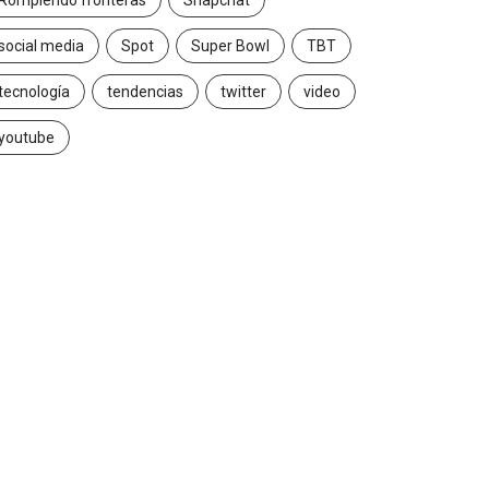
Rompiendo fronteras
Snapchat
social media
Spot
Super Bowl
TBT
tecnología
tendencias
twitter
video
INSIGHTS
CANNES LIONS 2026
youtube
Gabriela Herrera y el arte
Dos ecuatorianos e
de cambiarse...
jurado de Cannes...
2026/07/16
2026/06/23