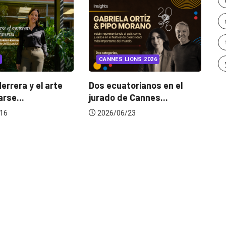
INSIGHTS
UNCATEGORIZED
CANNES LIONS 2026
¿Cambiar de agencia
mejora una marca? La...
s ecuatorianos en el
rado de Cannes...
2026/07/22
026/06/23