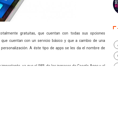
talmente gratuitas, que cuentan con todas sus opciones
ps que cuentan con un servicio básico y que a cambio de una
personalización. A éste tipo de apps se les da el nombre de
 importante, ya que el 98% de los ingresos de Google Apps y el
itio en Internet con mismo nombre.
gocio que permite al usuario recibir servicios básicos de forma
l mismo servicio. El término se derivó de 2 palabras ‘libre’ y
 no se refiere a lo mismo que una prueba gratuita sino que
oco son todos los productos libres de pago.