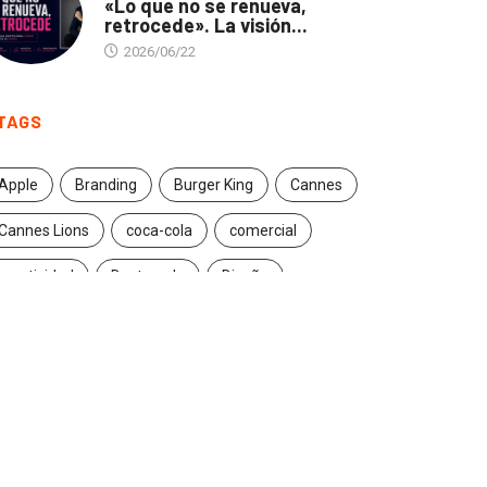
«Lo que no se renueva,
retrocede». La visión...
2026/06/22
TAGS
Apple
Branding
Burger King
Cannes
Cannes Lions
coca-cola
comercial
creatividad
Destacado
Diseño
ecuador
entrevista
estrategia
Facebook
Google
Iconic brands
Ideas
ikea
innovación
Innovation
Instagram
inteligencia artificial
marcas