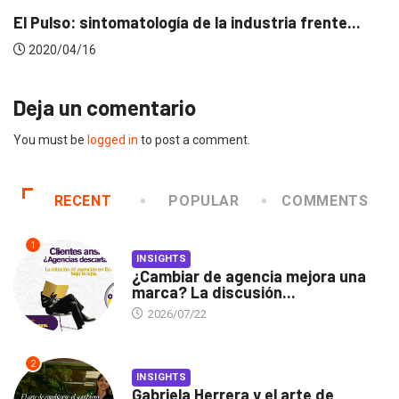
ndustria frente...
Conectados en época de paus
2020/04/14
Deja un comentario
You must be
logged in
to post a comment.
RECENT
POPULAR
COMMENTS
1
INSIGHTS
¿Cambiar de agencia mejora una
marca? La discusión...
2026/07/22
2
INSIGHTS
Gabriela Herrera y el arte de