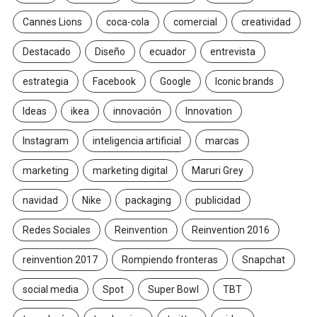
Cannes Lions
coca-cola
comercial
creatividad
Destacado
Diseño
ecuador
entrevista
estrategia
Facebook
Google
Iconic brands
Ideas
ikea
innovación
Innovation
Instagram
inteligencia artificial
marcas
marketing
marketing digital
Maruri Grey
navidad
Nike
packaging
publicidad
Redes Sociales
Reinvention
Reinvention 2016
reinvention 2017
Rompiendo fronteras
Snapchat
social media
Spot
Super Bowl
TBT