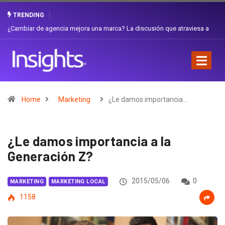
TRENDING
Gabriela Herrera y el arte de cambiarse el sombrero en Corporación
Favorita
Home
Marketing
¿Le damos importancia…
¿Le damos importancia a la
Generación Z?
2015/05/06
0
MARKETING
MARKETING LOCAL
1158