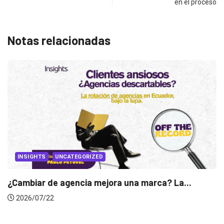
en el proceso
Notas relacionadas
IZED
 mejora una marca? La...
INSIGHTS
Gabriela Herrera y el