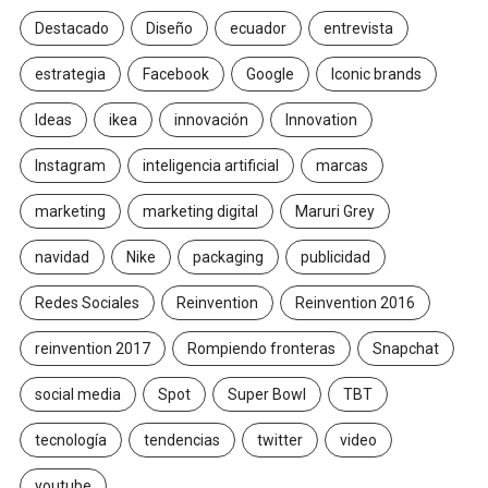
Destacado
Diseño
ecuador
entrevista
estrategia
Facebook
Google
Iconic brands
Ideas
ikea
innovación
Innovation
Instagram
inteligencia artificial
marcas
marketing
marketing digital
Maruri Grey
navidad
Nike
packaging
publicidad
Redes Sociales
Reinvention
Reinvention 2016
reinvention 2017
Rompiendo fronteras
Snapchat
social media
Spot
Super Bowl
TBT
tecnología
tendencias
twitter
video
youtube