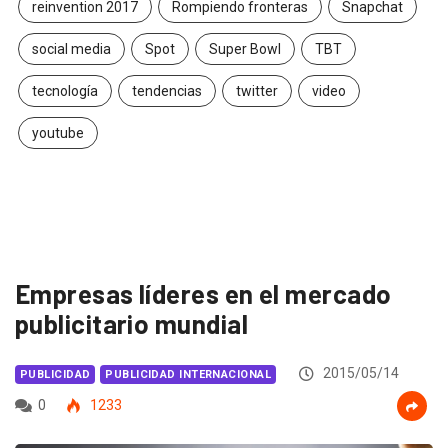
reinvention 2017
Rompiendo fronteras
Snapchat
social media
Spot
Super Bowl
TBT
tecnología
tendencias
twitter
video
youtube
Empresas líderes en el mercado
publicitario mundial
2015/05/14
PUBLICIDAD
PUBLICIDAD INTERNACIONAL
0
1233