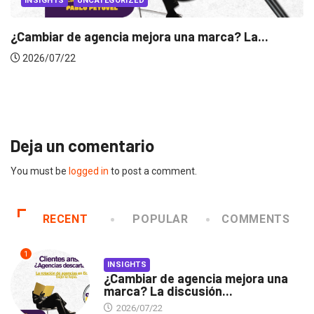
UNCATEGORIZED
de agencia mejora una marca? La...
INSIGHTS
22
Gabriela H
2026/07/
Deja un comentario
You must be
logged in
to post a comment.
RECENT
POPULAR
COMMENTS
1
INSIGHTS
¿Cambiar de agencia mejora una
marca? La discusión...
2026/07/22