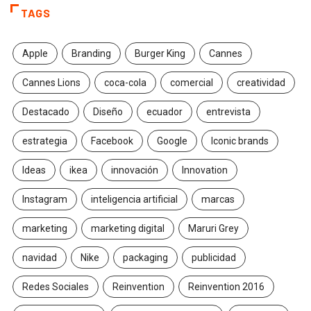
TAGS
Apple
Branding
Burger King
Cannes
Cannes Lions
coca-cola
comercial
creatividad
Destacado
Diseño
ecuador
entrevista
estrategia
Facebook
Google
Iconic brands
Ideas
ikea
innovación
Innovation
Instagram
inteligencia artificial
marcas
marketing
marketing digital
Maruri Grey
navidad
Nike
packaging
publicidad
Redes Sociales
Reinvention
Reinvention 2016