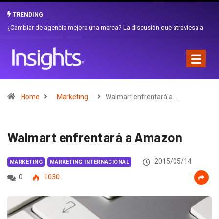
TRENDING
Gabriela Herrera y el arte de cambiarse el sombrero en Corporación
Favorita
Home
Marketing
Walmart enfrentará a…
Walmart enfrentará a Amazon
2015/05/14
MARKETING
MARKETING INTERNACIONAL
0
1030