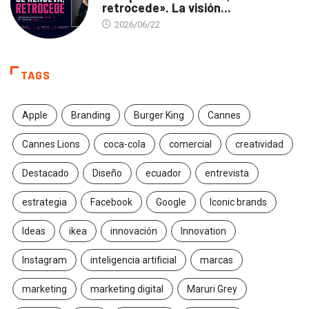
retrocede». La visión...
2026/06/22
TAGS
Apple
Branding
Burger King
Cannes
Cannes Lions
coca-cola
comercial
creatividad
Destacado
Diseño
ecuador
entrevista
estrategia
Facebook
Google
Iconic brands
Ideas
ikea
innovación
Innovation
Instagram
inteligencia artificial
marcas
marketing
marketing digital
Maruri Grey