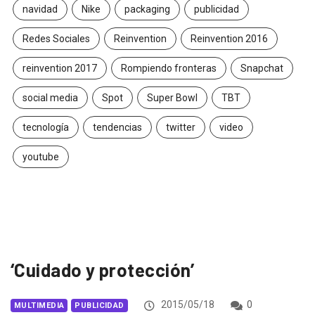
navidad
Nike
packaging
publicidad
Redes Sociales
Reinvention
Reinvention 2016
reinvention 2017
Rompiendo fronteras
Snapchat
social media
Spot
Super Bowl
TBT
tecnología
tendencias
twitter
video
youtube
‘Cuidado y protección’
2015/05/18
0
MULTIMEDIA
PUBLICIDAD