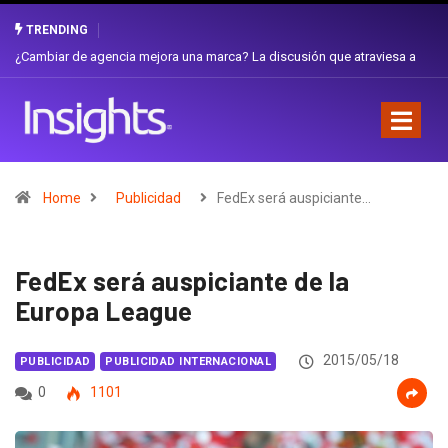
TRENDING
Gabriela Herrera y el arte de cambiarse el sombrero en Corporación
Favorita
Home
Publicidad
FedEx será auspiciante…
FedEx será auspiciante de la
Europa League
2015/05/18
PUBLICIDAD
PUBLICIDAD INTERNACIONAL
0
1101