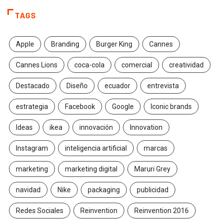
TAGS
Apple
Branding
Burger King
Cannes
Cannes Lions
coca-cola
comercial
creatividad
Destacado
Diseño
ecuador
entrevista
estrategia
Facebook
Google
Iconic brands
Ideas
ikea
innovación
Innovation
Instagram
inteligencia artificial
marcas
marketing
marketing digital
Maruri Grey
navidad
Nike
packaging
publicidad
Redes Sociales
Reinvention
Reinvention 2016