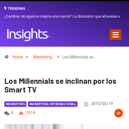
TRENDING
Gabriela Herrera y el arte de cambiarse el sombrero en Corporación
Favorita
Home
Marketing
Los Millennials se…
Los Millennials se inclinan por los
Smart TV
2015/05/19
MARKETING
MARKETING INTERNACIONAL
0
1019