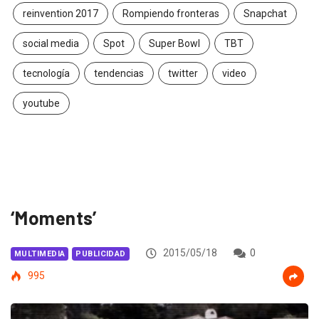
reinvention 2017
Rompiendo fronteras
Snapchat
social media
Spot
Super Bowl
TBT
tecnología
tendencias
twitter
video
youtube
‘Moments’
2015/05/18
0
MULTIMEDIA
PUBLICIDAD
995