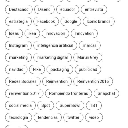
Destacado
Diseño
ecuador
entrevista
estrategia
Facebook
Google
Iconic brands
Ideas
ikea
innovación
Innovation
Instagram
inteligencia artificial
marcas
marketing
marketing digital
Maruri Grey
navidad
Nike
packaging
publicidad
Redes Sociales
Reinvention
Reinvention 2016
reinvention 2017
Rompiendo fronteras
Snapchat
social media
Spot
Super Bowl
TBT
tecnología
tendencias
twitter
video