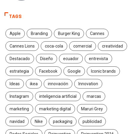
TAGS
Apple
Branding
Burger King
Cannes
Cannes Lions
coca-cola
comercial
creatividad
Destacado
Diseño
ecuador
entrevista
estrategia
Facebook
Google
Iconic brands
Ideas
ikea
innovación
Innovation
Instagram
inteligencia artificial
marcas
marketing
marketing digital
Maruri Grey
navidad
Nike
packaging
publicidad