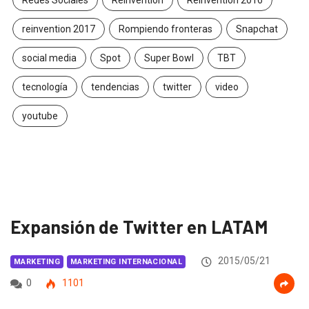
Redes Sociales
Reinvention
Reinvention 2016
reinvention 2017
Rompiendo fronteras
Snapchat
social media
Spot
Super Bowl
TBT
tecnología
tendencias
twitter
video
youtube
Expansión de Twitter en LATAM
2015/05/21
MARKETING
MARKETING INTERNACIONAL
0
1101