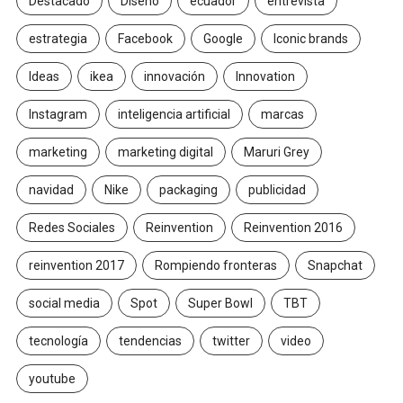
Destacado
Diseño
ecuador
entrevista
estrategia
Facebook
Google
Iconic brands
Ideas
ikea
innovación
Innovation
Instagram
inteligencia artificial
marcas
marketing
marketing digital
Maruri Grey
navidad
Nike
packaging
publicidad
Redes Sociales
Reinvention
Reinvention 2016
reinvention 2017
Rompiendo fronteras
Snapchat
social media
Spot
Super Bowl
TBT
tecnología
tendencias
twitter
video
youtube