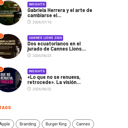
2
INSIGHTS
Gabriela Herrera y el arte de
cambiarse el...
2026/07/16
3
CANNES LIONS 2026
Dos ecuatorianos en el
jurado de Cannes Lions...
2026/06/23
4
INSIGHTS
«Lo que no se renueva,
retrocede». La visión...
2026/06/22
TAGS
Apple
Branding
Burger King
Cannes