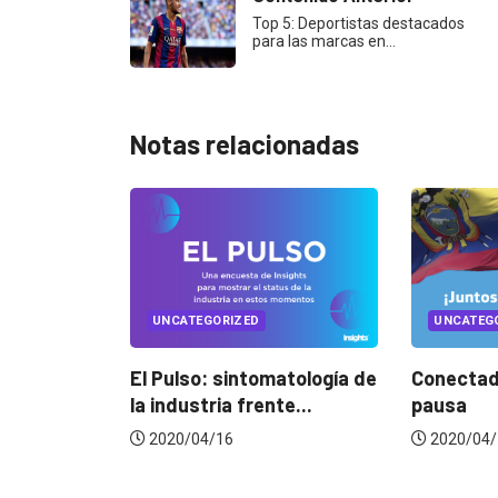
Top 5: Deportistas destacados
para las marcas en…
Notas relacionadas
ORIZED
UNCATEGORIZED
 sintomatología de
Conectados en época de
Mu
ia frente...
pausa
ho
16
2020/04/14