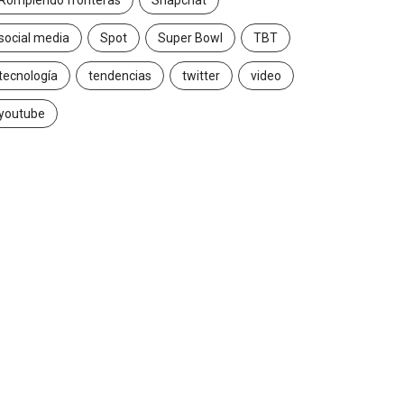
Rompiendo fronteras
Snapchat
social media
Spot
Super Bowl
TBT
tecnología
tendencias
twitter
video
youtube