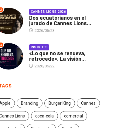
3
CANNES LIONS 2026
Dos ecuatorianos en el
jurado de Cannes Lions...
2026/06/23
4
INSIGHTS
«Lo que no se renueva,
retrocede». La visión...
2026/06/22
TAGS
Apple
Branding
Burger King
Cannes
Cannes Lions
coca-cola
comercial
creatividad
Destacado
Diseño