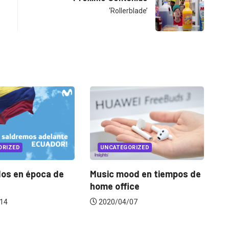
‘Rollerblade’
UNCATEGORIZED
UNCATEGORIZED
sic mood en tiempos de
El Pulso: sintomatología d
me office
la industria frente...
2020/04/07
2020/04/16