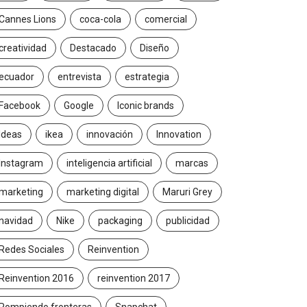
Cannes Lions
coca-cola
comercial
creatividad
Destacado
Diseño
ecuador
entrevista
estrategia
Facebook
Google
Iconic brands
Ideas
ikea
innovación
Innovation
Instagram
inteligencia artificial
marcas
marketing
marketing digital
Maruri Grey
navidad
Nike
packaging
publicidad
Redes Sociales
Reinvention
Reinvention 2016
reinvention 2017