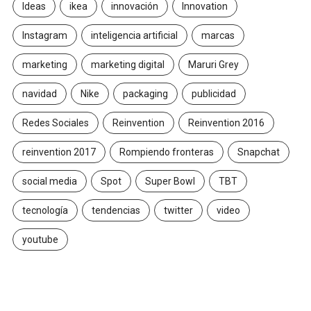
Ideas
ikea
innovación
Innovation
Instagram
inteligencia artificial
marcas
marketing
marketing digital
Maruri Grey
navidad
Nike
packaging
publicidad
Redes Sociales
Reinvention
Reinvention 2016
reinvention 2017
Rompiendo fronteras
Snapchat
social media
Spot
Super Bowl
TBT
tecnología
tendencias
twitter
video
youtube