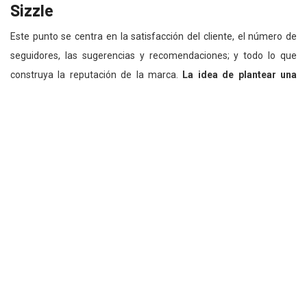
Sizzle
Este punto se centra en la satisfacción del cliente, el número de
seguidores, las sugerencias y recomendaciones; y todo lo que
construya la reputación de la marca.
La idea de plantear una
estrategia utilizando las cinco S’s, es ayudar a impulsar a las
empresas para iniciar un plan de marketing con objetivos bien
definidos.
Felipe