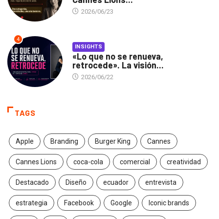
2026/06/23
4
INSIGHTS
«Lo que no se renueva,
retrocede». La visión...
2026/06/22
TAGS
Apple
Branding
Burger King
Cannes
Cannes Lions
coca-cola
comercial
creatividad
Destacado
Diseño
ecuador
entrevista
estrategia
Facebook
Google
Iconic brands