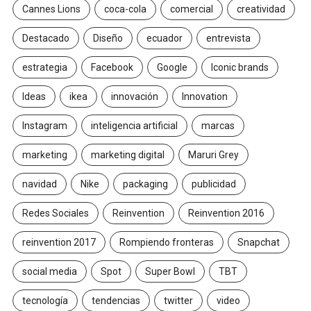
Cannes Lions
coca-cola
comercial
creatividad
Destacado
Diseño
ecuador
entrevista
estrategia
Facebook
Google
Iconic brands
Ideas
ikea
innovación
Innovation
Instagram
inteligencia artificial
marcas
marketing
marketing digital
Maruri Grey
navidad
Nike
packaging
publicidad
Redes Sociales
Reinvention
Reinvention 2016
reinvention 2017
Rompiendo fronteras
Snapchat
social media
Spot
Super Bowl
TBT
tecnología
tendencias
twitter
video