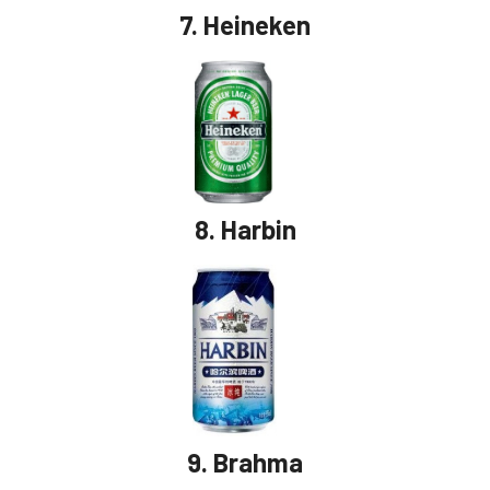
7.
Heineken
8.
Harbin
9.
Brahma