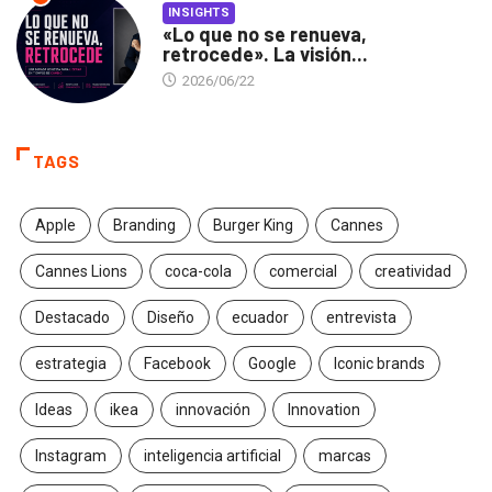
INSIGHTS
«Lo que no se renueva,
retrocede». La visión...
2026/06/22
TAGS
Apple
Branding
Burger King
Cannes
Cannes Lions
coca-cola
comercial
creatividad
Destacado
Diseño
ecuador
entrevista
estrategia
Facebook
Google
Iconic brands
Ideas
ikea
innovación
Innovation
Instagram
inteligencia artificial
marcas