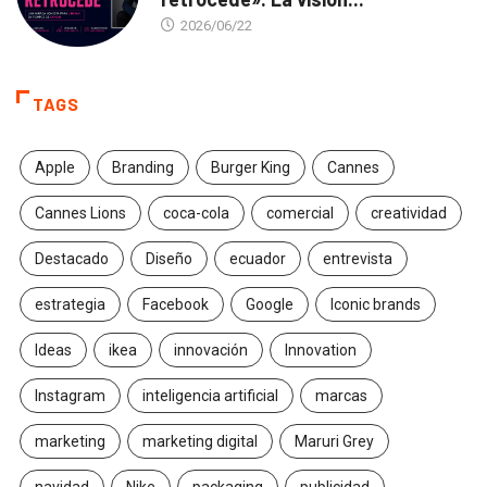
2026/06/22
TAGS
Apple
Branding
Burger King
Cannes
Cannes Lions
coca-cola
comercial
creatividad
Destacado
Diseño
ecuador
entrevista
estrategia
Facebook
Google
Iconic brands
Ideas
ikea
innovación
Innovation
Instagram
inteligencia artificial
marcas
marketing
marketing digital
Maruri Grey