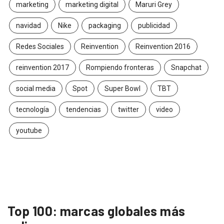
marketing
marketing digital
Maruri Grey
navidad
Nike
packaging
publicidad
Redes Sociales
Reinvention
Reinvention 2016
reinvention 2017
Rompiendo fronteras
Snapchat
social media
Spot
Super Bowl
TBT
tecnología
tendencias
twitter
video
youtube
Top 100: marcas globales más