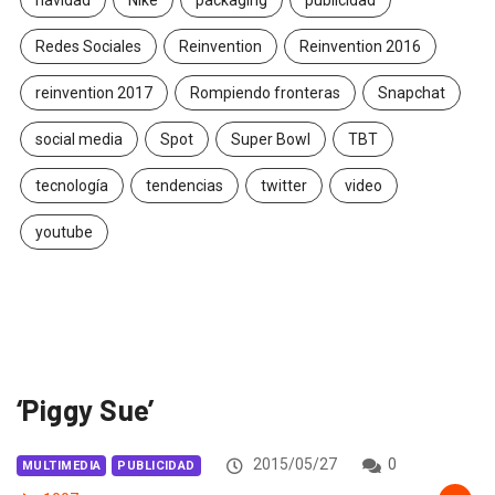
navidad
Nike
packaging
publicidad
Redes Sociales
Reinvention
Reinvention 2016
reinvention 2017
Rompiendo fronteras
Snapchat
social media
Spot
Super Bowl
TBT
tecnología
tendencias
twitter
video
youtube
‘Piggy Sue’
2015/05/27
0
MULTIMEDIA
PUBLICIDAD