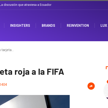
l sombrero en Corporación Favorita
INSIGHTERS
BRANDS
REINVENTION
LUX
 tarjeta…
ta roja a la FIFA
1404