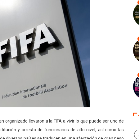
n organizado llevaron a la FIFA a vivir lo que puede ser uno de
itución y arresto de funcionarios de alto nivel, así como las
de diversos países se traducen en una afectación de gran peso