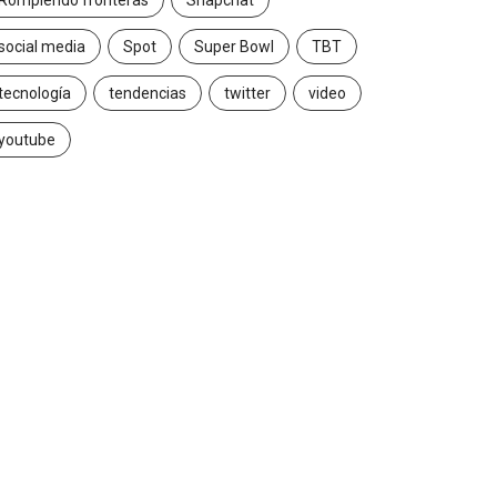
Rompiendo fronteras
Snapchat
social media
Spot
Super Bowl
TBT
tecnología
tendencias
twitter
video
youtube