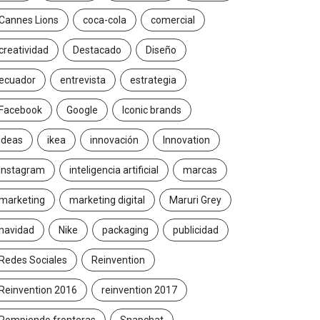
Cannes Lions
coca-cola
comercial
creatividad
Destacado
Diseño
ecuador
entrevista
estrategia
Facebook
Google
Iconic brands
Ideas
ikea
innovación
Innovation
Instagram
inteligencia artificial
marcas
marketing
marketing digital
Maruri Grey
navidad
Nike
packaging
publicidad
Redes Sociales
Reinvention
Reinvention 2016
reinvention 2017