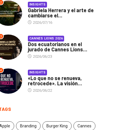
2
INSIGHTS
Gabriela Herrera y el arte de
cambiarse el...
2026/07/16
3
CANNES LIONS 2026
Dos ecuatorianos en el
jurado de Cannes Lions...
2026/06/23
4
INSIGHTS
«Lo que no se renueva,
retrocede». La visión...
2026/06/22
TAGS
Apple
Branding
Burger King
Cannes