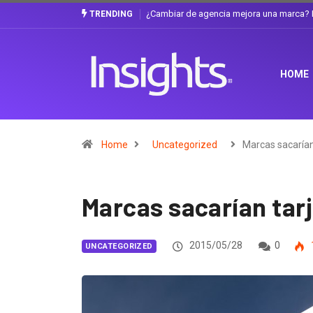
Gabriela Herrera y el arte de cambiarse e
TRENDING
HOME
Home
Uncategorized
Marcas sacarían
Marcas sacarían tarje
2015/05/28
0
UNCATEGORIZED