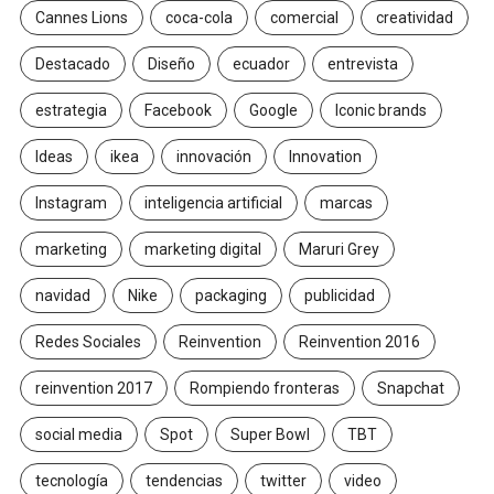
Cannes Lions
coca-cola
comercial
creatividad
Destacado
Diseño
ecuador
entrevista
estrategia
Facebook
Google
Iconic brands
Ideas
ikea
innovación
Innovation
Instagram
inteligencia artificial
marcas
marketing
marketing digital
Maruri Grey
navidad
Nike
packaging
publicidad
Redes Sociales
Reinvention
Reinvention 2016
reinvention 2017
Rompiendo fronteras
Snapchat
social media
Spot
Super Bowl
TBT
tecnología
tendencias
twitter
video