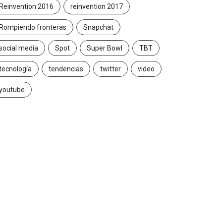
Reinvention 2016
reinvention 2017
Rompiendo fronteras
Snapchat
social media
Spot
Super Bowl
TBT
tecnología
tendencias
twitter
video
youtube