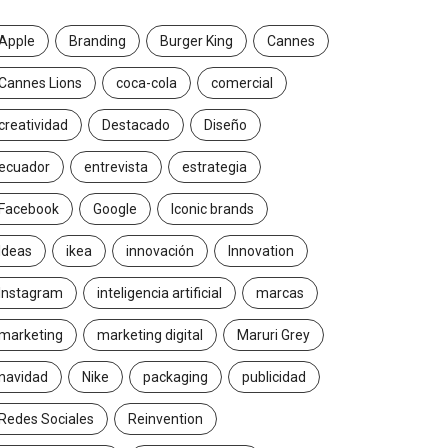
Apple
Branding
Burger King
Cannes
Cannes Lions
coca-cola
comercial
creatividad
Destacado
Diseño
ecuador
entrevista
estrategia
Facebook
Google
Iconic brands
Ideas
ikea
innovación
Innovation
Instagram
inteligencia artificial
marcas
marketing
marketing digital
Maruri Grey
navidad
Nike
packaging
publicidad
Redes Sociales
Reinvention