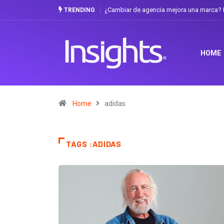
ia mejora una marca? La discusión que atraviesa a Ecuador
Gabriela Herrera y
TRENDING
HOME
Home
adidas
TAGS :ADIDAS