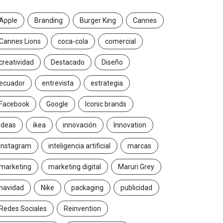
Apple
Branding
Burger King
Cannes
Cannes Lions
coca-cola
comercial
creatividad
Destacado
Diseño
ecuador
entrevista
estrategia
Facebook
Google
Iconic brands
Ideas
ikea
innovación
Innovation
Instagram
inteligencia artificial
marcas
marketing
marketing digital
Maruri Grey
navidad
Nike
packaging
publicidad
Redes Sociales
Reinvention