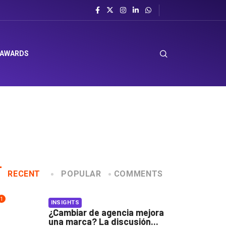
l sombrero en Corporación Favorita
 AWARDS
RECENT
POPULAR
COMMENTS
1
INSIGHTS
¿Cambiar de agencia mejora
una marca? La discusión...