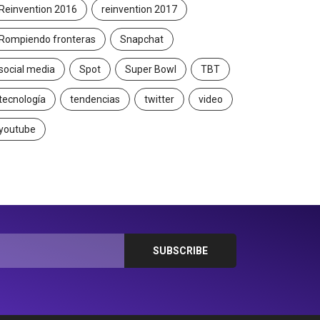
Reinvention 2016
reinvention 2017
Rompiendo fronteras
Snapchat
social media
Spot
Super Bowl
TBT
tecnología
tendencias
twitter
video
youtube