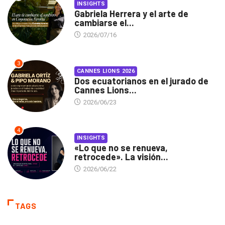
INSIGHTS
Gabriela Herrera y el arte de
cambiarse el...
2026/07/16
3
CANNES LIONS 2026
Dos ecuatorianos en el jurado de
Cannes Lions...
2026/06/23
4
INSIGHTS
«Lo que no se renueva,
retrocede». La visión...
2026/06/22
TAGS