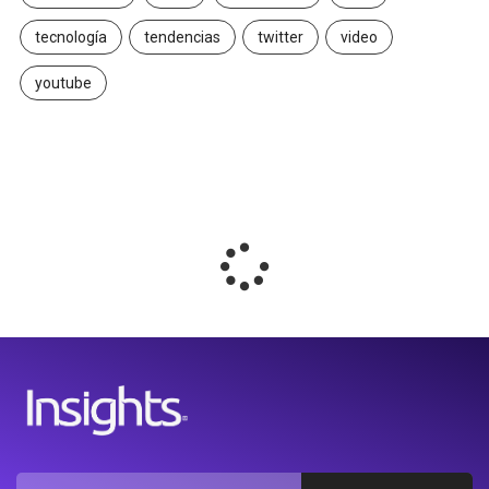
tecnología
tendencias
twitter
video
youtube