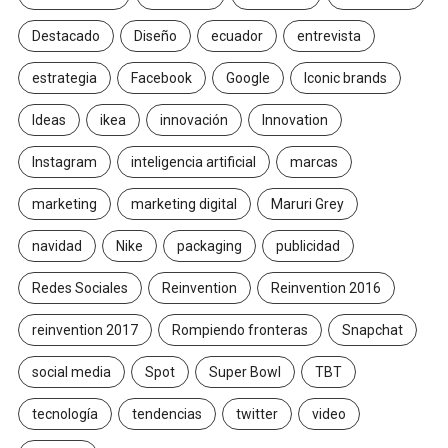
Destacado
Diseño
ecuador
entrevista
estrategia
Facebook
Google
Iconic brands
Ideas
ikea
innovación
Innovation
Instagram
inteligencia artificial
marcas
marketing
marketing digital
Maruri Grey
navidad
Nike
packaging
publicidad
Redes Sociales
Reinvention
Reinvention 2016
reinvention 2017
Rompiendo fronteras
Snapchat
social media
Spot
Super Bowl
TBT
tecnología
tendencias
twitter
video