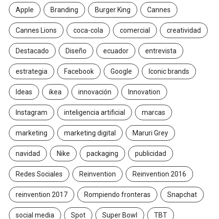
Apple
Branding
Burger King
Cannes
Cannes Lions
coca-cola
comercial
creatividad
Destacado
Diseño
ecuador
entrevista
estrategia
Facebook
Google
Iconic brands
Ideas
ikea
innovación
Innovation
Instagram
inteligencia artificial
marcas
marketing
marketing digital
Maruri Grey
navidad
Nike
packaging
publicidad
Redes Sociales
Reinvention
Reinvention 2016
reinvention 2017
Rompiendo fronteras
Snapchat
social media
Spot
Super Bowl
TBT