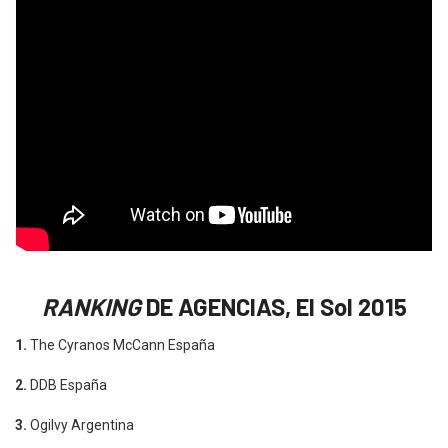
RANKING
DE AGENCIAS, El Sol 2015
1.
The Cyranos McCann España
2.
DDB España
3.
Ogilvy Argentina