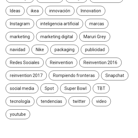
Ideas
ikea
innovación
Innovation
Instagram
inteligencia artificial
marcas
marketing
marketing digital
Maruri Grey
navidad
Nike
packaging
publicidad
Redes Sociales
Reinvention
Reinvention 2016
reinvention 2017
Rompiendo fronteras
Snapchat
social media
Spot
Super Bowl
TBT
tecnología
tendencias
twitter
video
youtube