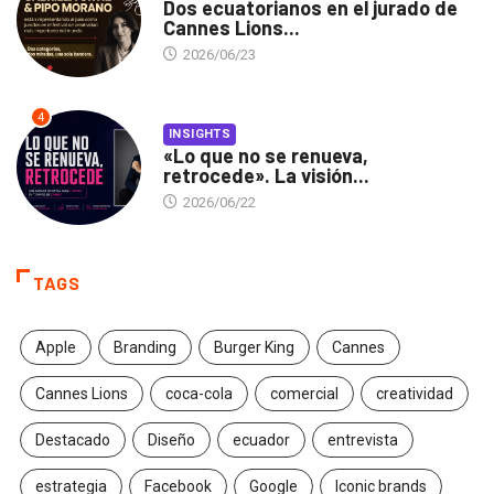
Dos ecuatorianos en el jurado de
Cannes Lions...
2026/06/23
4
INSIGHTS
«Lo que no se renueva,
retrocede». La visión...
2026/06/22
TAGS
Apple
Branding
Burger King
Cannes
Cannes Lions
coca-cola
comercial
creatividad
Destacado
Diseño
ecuador
entrevista
estrategia
Facebook
Google
Iconic brands