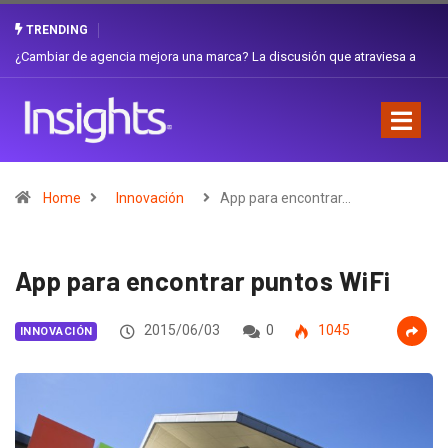
TRENDING
raviesa a
Gabriela Herrera y el arte de cambiarse el sombrero en Corporaci
Favorita
Home
Innovación
App para encontrar…
App para encontrar puntos WiFi
2015/06/03
0
1045
INNOVACIÓN