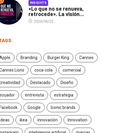
4
INSIGHTS
«Lo que no se renueva,
retrocede». La visión...
2026/06/22
TAGS
Apple
Branding
Burger King
Cannes
Cannes Lions
coca-cola
comercial
creatividad
Destacado
Diseño
ecuador
entrevista
estrategia
Facebook
Google
Iconic brands
Ideas
ikea
innovación
Innovation
Instagram
inteligencia artificial
marcas