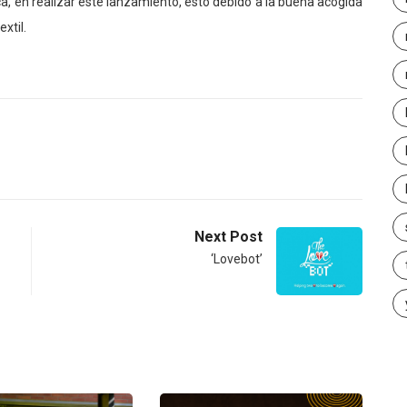
ca, en realizar este lanzamiento, esto debido a la buena acogida
xtil.
Next Post
‘Lovebot’