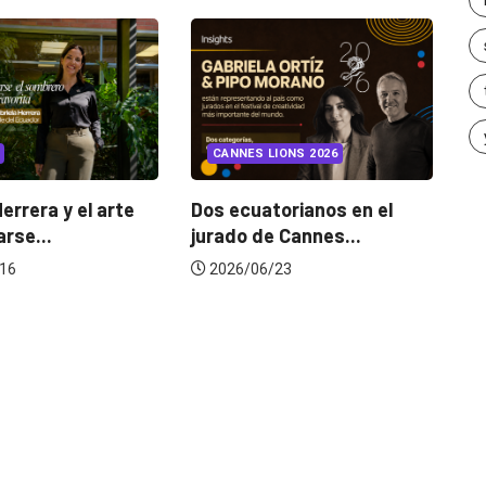
INSIGHTS
UNCATEGORIZED
LIONS 2026
¿Cambiar de agencia
mejora una marca? La...
torianos en el
G
e Cannes...
d
2026/07/22
/23