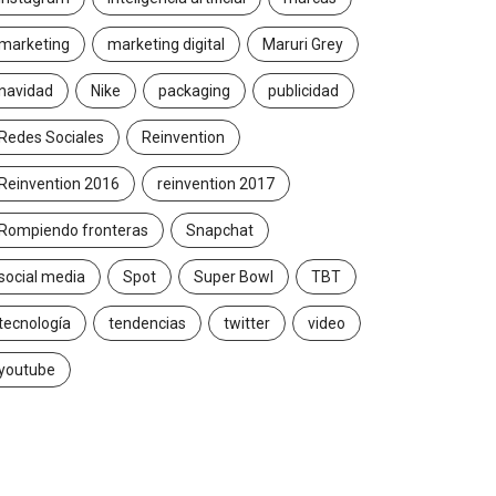
marketing
marketing digital
Maruri Grey
navidad
Nike
packaging
publicidad
Redes Sociales
Reinvention
Reinvention 2016
reinvention 2017
Rompiendo fronteras
Snapchat
social media
Spot
Super Bowl
TBT
tecnología
tendencias
twitter
video
youtube