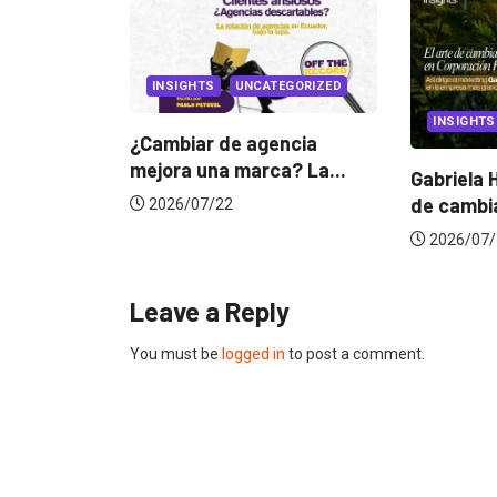
TEGORIZED
INSIGHTS
CANNES 
encia
a? La...
Gabriela Herrera y el arte
Dos ecua
de cambiarse...
jurado d
2026/07/16
2026/0
Leave a Reply
You must be
logged in
to post a comment.