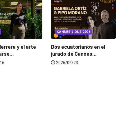
INSIGHTS
UNCATEGORIZED
LIONS 2026
¿Cambiar de agencia
mejora una marca? La...
torianos en el
G
e Cannes...
d
2026/07/22
6/23