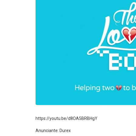
https://youtu.be/d8OA5BRBHgY
Anunciante: Durex