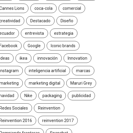
Cannes Lions
coca-cola
comercial
creatividad
Destacado
Diseño
ecuador
entrevista
estrategia
Facebook
Google
Iconic brands
Ideas
ikea
innovación
Innovation
Instagram
inteligencia artificial
marcas
marketing
marketing digital
Maruri Grey
navidad
Nike
packaging
publicidad
Redes Sociales
Reinvention
Reinvention 2016
reinvention 2017