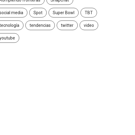
Rompiendo fronteras
Snapchat
social media
Spot
Super Bowl
TBT
tecnología
tendencias
twitter
video
youtube
INSIGHTS
CANNES LIONS 2026
abriela Herrera y el arte
Dos ecuatorianos en el
e cambiarse...
jurado de Cannes...
2026/07/16
2026/06/23