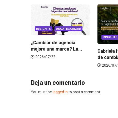
TEGORIZED
INSIGHTS
CANNES 
encia
a? La...
Gabriela Herrera y el arte
Dos ecua
de cambiarse...
jurado d
2026/07/16
2026/06
Deja un comentario
You must be
logged in
to post a comment.