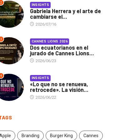
2
INSIGHTS
Gabriela Herrera y el arte de
cambiarse el...
2026/07/16
3
CANNES LIONS 2026
Dos ecuatorianos en el
jurado de Cannes Lions...
2026/06/23
4
INSIGHTS
«Lo que no se renueva,
retrocede». La visión...
2026/06/22
TAGS
Apple
Branding
Burger King
Cannes