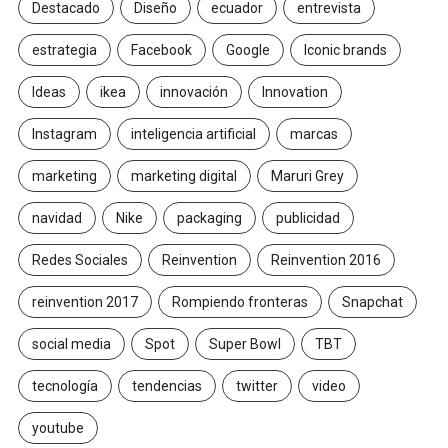
Destacado
Diseño
ecuador
entrevista
estrategia
Facebook
Google
Iconic brands
Ideas
ikea
innovación
Innovation
Instagram
inteligencia artificial
marcas
marketing
marketing digital
Maruri Grey
navidad
Nike
packaging
publicidad
Redes Sociales
Reinvention
Reinvention 2016
reinvention 2017
Rompiendo fronteras
Snapchat
social media
Spot
Super Bowl
TBT
tecnología
tendencias
twitter
video
youtube