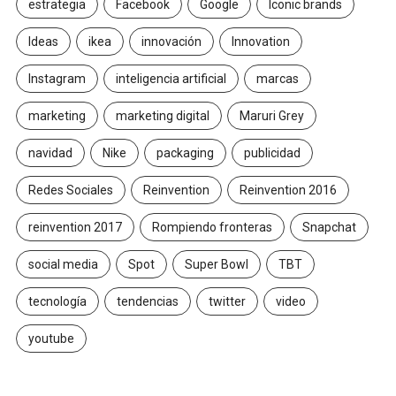
estrategia
Facebook
Google
Iconic brands
Ideas
ikea
innovación
Innovation
Instagram
inteligencia artificial
marcas
marketing
marketing digital
Maruri Grey
navidad
Nike
packaging
publicidad
Redes Sociales
Reinvention
Reinvention 2016
reinvention 2017
Rompiendo fronteras
Snapchat
social media
Spot
Super Bowl
TBT
tecnología
tendencias
twitter
video
youtube