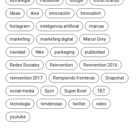
estrategia
Facebook
Google
Iconic brands
Ideas
ikea
innovación
Innovation
Instagram
inteligencia artificial
marcas
marketing
marketing digital
Maruri Grey
navidad
Nike
packaging
publicidad
Redes Sociales
Reinvention
Reinvention 2016
reinvention 2017
Rompiendo fronteras
Snapchat
social media
Spot
Super Bowl
TBT
tecnología
tendencias
twitter
video
youtube