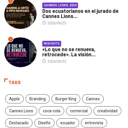
3
CANNES LIONS 2026
Dos ecuatorianos en el jurado de
Cannes Lions...
2026/06/23
4
INSIGHTS
«Lo que no se renueva,
retrocede». La visión...
2026/06/22
TAGS
Apple
Branding
Burger King
Cannes
Cannes Lions
coca-cola
comercial
creatividad
Destacado
Diseño
ecuador
entrevista