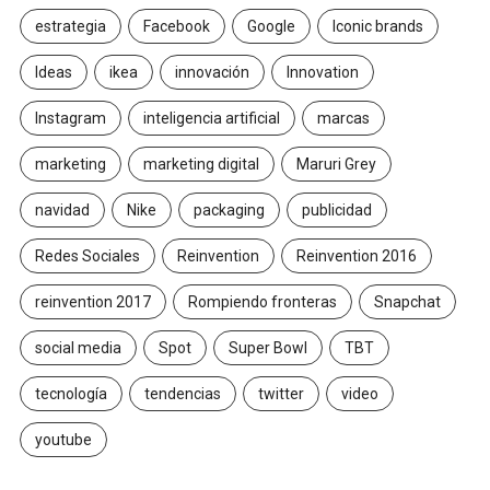
estrategia
Facebook
Google
Iconic brands
Ideas
ikea
innovación
Innovation
Instagram
inteligencia artificial
marcas
marketing
marketing digital
Maruri Grey
navidad
Nike
packaging
publicidad
Redes Sociales
Reinvention
Reinvention 2016
reinvention 2017
Rompiendo fronteras
Snapchat
social media
Spot
Super Bowl
TBT
tecnología
tendencias
twitter
video
youtube