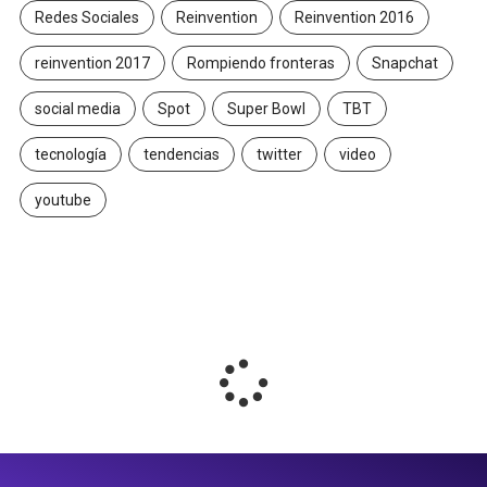
Redes Sociales
Reinvention
Reinvention 2016
reinvention 2017
Rompiendo fronteras
Snapchat
social media
Spot
Super Bowl
TBT
tecnología
tendencias
twitter
video
youtube