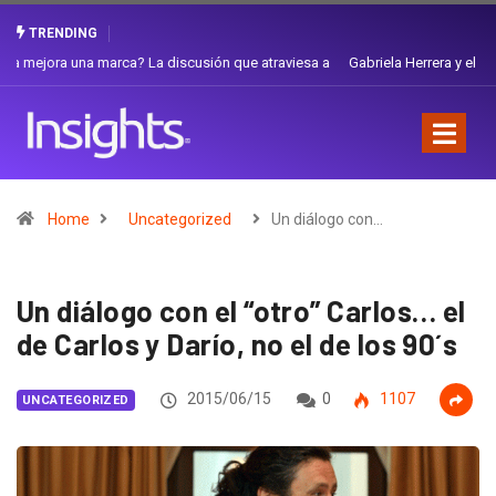
TRENDING
Gabriela Herrera y el arte de cambiarse el sombrero en Corporación
Favorita
Home
Uncategorized
Un diálogo con…
Un diálogo con el “otro” Carlos… el
de Carlos y Darío, no el de los 90´s
2015/06/15
0
1107
UNCATEGORIZED