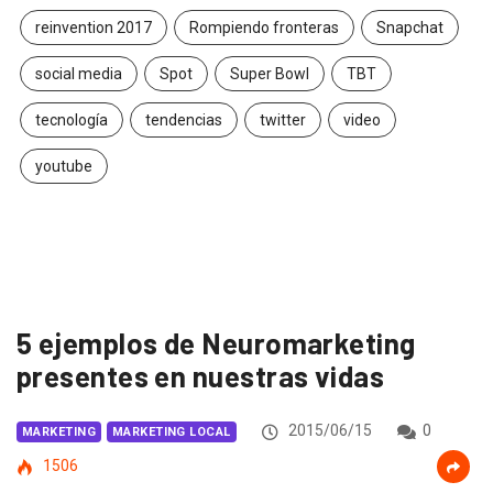
reinvention 2017
Rompiendo fronteras
Snapchat
social media
Spot
Super Bowl
TBT
tecnología
tendencias
twitter
video
youtube
5 ejemplos de Neuromarketing
presentes en nuestras vidas
2015/06/15
0
MARKETING
MARKETING LOCAL
1506