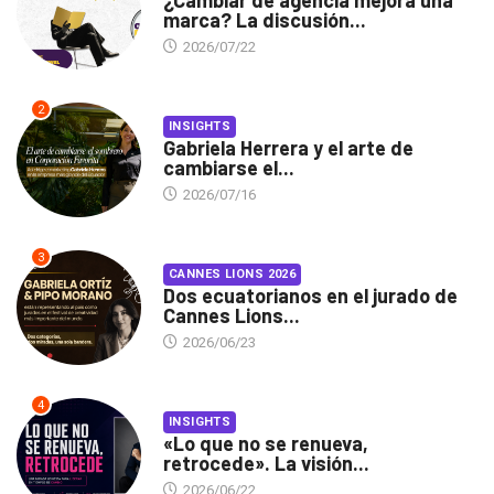
¿Cambiar de agencia mejora una
marca? La discusión...
2026/07/22
2
INSIGHTS
Gabriela Herrera y el arte de
cambiarse el...
2026/07/16
3
CANNES LIONS 2026
Dos ecuatorianos en el jurado de
Cannes Lions...
2026/06/23
4
INSIGHTS
«Lo que no se renueva,
retrocede». La visión...
2026/06/22