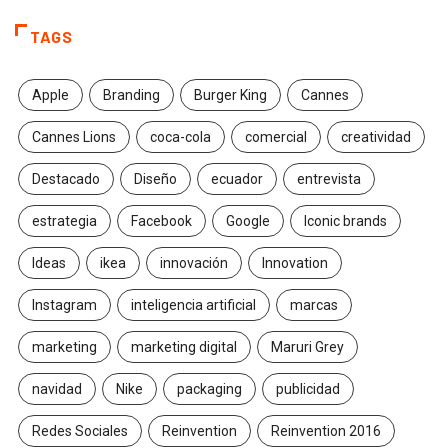
TAGS
Apple
Branding
Burger King
Cannes
Cannes Lions
coca-cola
comercial
creatividad
Destacado
Diseño
ecuador
entrevista
estrategia
Facebook
Google
Iconic brands
Ideas
ikea
innovación
Innovation
Instagram
inteligencia artificial
marcas
marketing
marketing digital
Maruri Grey
navidad
Nike
packaging
publicidad
Redes Sociales
Reinvention
Reinvention 2016