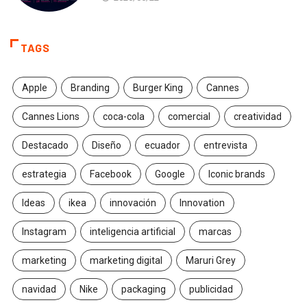
TAGS
Apple
Branding
Burger King
Cannes
Cannes Lions
coca-cola
comercial
creatividad
Destacado
Diseño
ecuador
entrevista
estrategia
Facebook
Google
Iconic brands
Ideas
ikea
innovación
Innovation
Instagram
inteligencia artificial
marcas
marketing
marketing digital
Maruri Grey
navidad
Nike
packaging
publicidad