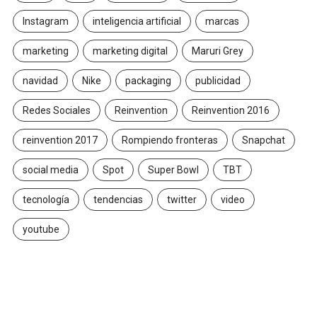
Instagram
inteligencia artificial
marcas
marketing
marketing digital
Maruri Grey
navidad
Nike
packaging
publicidad
Redes Sociales
Reinvention
Reinvention 2016
reinvention 2017
Rompiendo fronteras
Snapchat
social media
Spot
Super Bowl
TBT
tecnología
tendencias
twitter
video
youtube