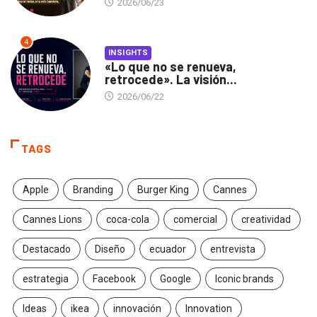
2026/06/23
4
INSIGHTS
«Lo que no se renueva,
retrocede». La visión...
2026/06/22
TAGS
Apple
Branding
Burger King
Cannes
Cannes Lions
coca-cola
comercial
creatividad
Destacado
Diseño
ecuador
entrevista
estrategia
Facebook
Google
Iconic brands
Ideas
ikea
innovación
Innovation