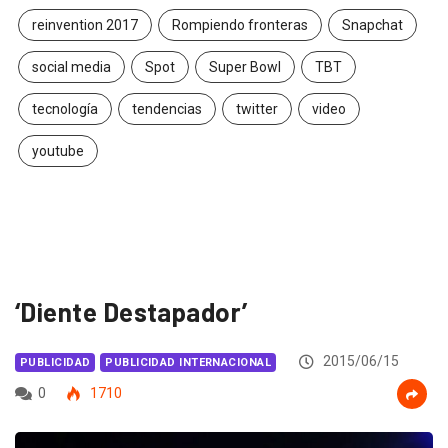
reinvention 2017
Rompiendo fronteras
Snapchat
social media
Spot
Super Bowl
TBT
tecnología
tendencias
twitter
video
youtube
‘Diente Destapador’
2015/06/15
PUBLICIDAD
PUBLICIDAD INTERNACIONAL
0
1710