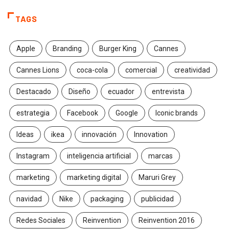
TAGS
Apple
Branding
Burger King
Cannes
Cannes Lions
coca-cola
comercial
creatividad
Destacado
Diseño
ecuador
entrevista
estrategia
Facebook
Google
Iconic brands
Ideas
ikea
innovación
Innovation
Instagram
inteligencia artificial
marcas
marketing
marketing digital
Maruri Grey
navidad
Nike
packaging
publicidad
Redes Sociales
Reinvention
Reinvention 2016