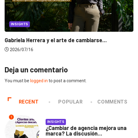
INSIGHTS
UNCATEG
¿Cambiar de agenc
2026/07/22
n el jurado de Cannes...
Deja un comentario
You must be
logged in
to post a comment.
RECENT
POPULAR
COMMENTS
1
INSIGHTS
¿Cambiar de agencia mejora una
marca? La discusión...