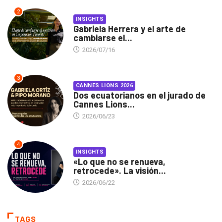
2
INSIGHTS
Gabriela Herrera y el arte de
cambiarse el...
2026/07/16
3
CANNES LIONS 2026
Dos ecuatorianos en el jurado de
Cannes Lions...
2026/06/23
4
INSIGHTS
«Lo que no se renueva,
retrocede». La visión...
2026/06/22
TAGS