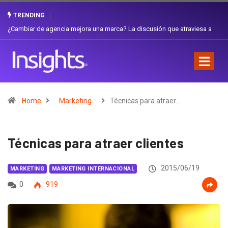
TRENDING
Gabriela Herrera y el arte de cambiarse el sombrero en Corporación
Favorita
Home
Marketing
Técnicas para atraer…
Técnicas para atraer clientes
2015/06/19
MARKETING
MARKETING INTERNACIONAL
0
919