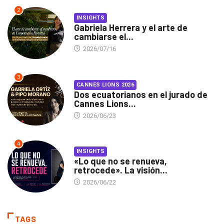
2
INSIGHTS
Gabriela Herrera y el arte de
cambiarse el...
2026/07/16
3
CANNES LIONS 2026
Dos ecuatorianos en el jurado de
Cannes Lions...
2026/06/23
4
INSIGHTS
«Lo que no se renueva,
retrocede». La visión...
2026/06/22
TAGS