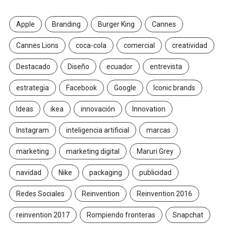
Apple
Branding
Burger King
Cannes
Cannes Lions
coca-cola
comercial
creatividad
Destacado
Diseño
ecuador
entrevista
estrategia
Facebook
Google
Iconic brands
Ideas
ikea
innovación
Innovation
Instagram
inteligencia artificial
marcas
marketing
marketing digital
Maruri Grey
navidad
Nike
packaging
publicidad
Redes Sociales
Reinvention
Reinvention 2016
reinvention 2017
Rompiendo fronteras
Snapchat