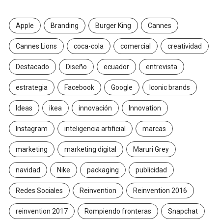
Apple
Branding
Burger King
Cannes
Cannes Lions
coca-cola
comercial
creatividad
Destacado
Diseño
ecuador
entrevista
estrategia
Facebook
Google
Iconic brands
Ideas
ikea
innovación
Innovation
Instagram
inteligencia artificial
marcas
marketing
marketing digital
Maruri Grey
navidad
Nike
packaging
publicidad
Redes Sociales
Reinvention
Reinvention 2016
reinvention 2017
Rompiendo fronteras
Snapchat