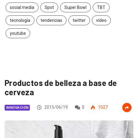
social media
Spot
Super Bowl
TBT
tecnología
tendencias
twitter
video
youtube
Productos de belleza a base de
cerveza
2015/06/19
0
1027
INNOVACIÓN