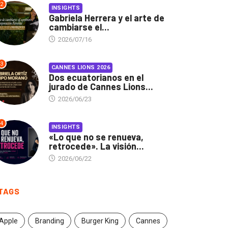
2
INSIGHTS
Gabriela Herrera y el arte de
cambiarse el...
2026/07/16
3
CANNES LIONS 2026
Dos ecuatorianos en el
jurado de Cannes Lions...
2026/06/23
4
INSIGHTS
«Lo que no se renueva,
retrocede». La visión...
2026/06/22
TAGS
Apple
Branding
Burger King
Cannes