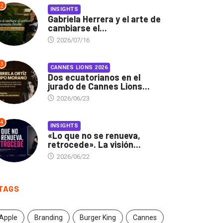
2
INSIGHTS
Gabriela Herrera y el arte de
cambiarse el...
2026/07/16
3
CANNES LIONS 2026
Dos ecuatorianos en el
jurado de Cannes Lions...
2026/06/23
4
INSIGHTS
«Lo que no se renueva,
retrocede». La visión...
2026/06/22
TAGS
Apple
Branding
Burger King
Cannes