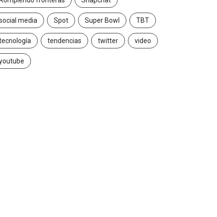
Rompiendo fronteras
Snapchat
social media
Spot
Super Bowl
TBT
tecnología
tendencias
twitter
video
youtube