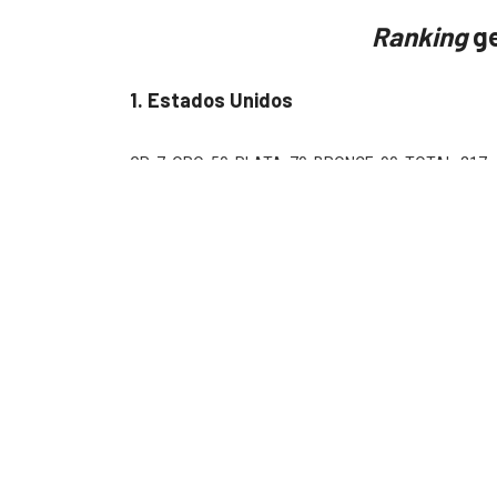
Ranking
ge
1. Estados Unidos
GP: 7, ORO: 50, PLATA: 70, BRONCE: 90, TOTAL: 217.
2. Reino Unido
GP: 2, ORO: 14, PLATA: 24, BRONCE: 40, TOTAL: 80.
3. Alemania
GP: 1, ORO: 8, PLATA: 15, BRONCE: 34, TOTAL: 58.
4. Emiratos Árabes