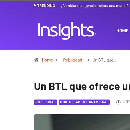
Gabriela Herrera y el arte de cambiarse e
TRENDING
HOME
Home
Publicidad
Un BTL que…
Un BTL que ofrece u
201
PUBLICIDAD
PUBLICIDAD INTERNACIONAL