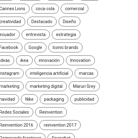
Cannes Lions
coca-cola
comercial
creatividad
Destacado
Diseño
ecuador
entrevista
estrategia
Facebook
Google
Iconic brands
Ideas
ikea
innovación
Innovation
Instagram
inteligencia artificial
marcas
marketing
marketing digital
Maruri Grey
navidad
Nike
packaging
publicidad
Redes Sociales
Reinvention
Reinvention 2016
reinvention 2017