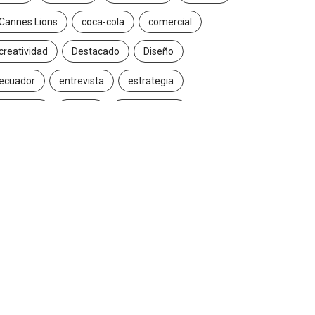
Cannes Lions
coca-cola
comercial
creatividad
Destacado
Diseño
ecuador
entrevista
estrategia
Facebook
Google
Iconic brands
Ideas
ikea
innovación
Innovation
Instagram
inteligencia artificial
marcas
marketing
marketing digital
Maruri Grey
navidad
Nike
packaging
publicidad
Redes Sociales
Reinvention
Reinvention 2016
reinvention 2017