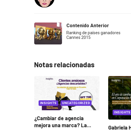
Contenido Anterior
Ranking de países ganadores
Cannes 2015
Notas relacionadas
UNCATEGORIZED
INSIGHTS
CAN
 agencia
marca? La...
Gabriela Herrera y el arte
Dos e