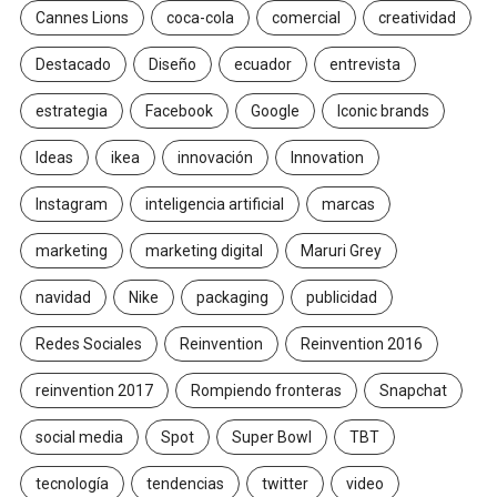
Cannes Lions
coca-cola
comercial
creatividad
Destacado
Diseño
ecuador
entrevista
estrategia
Facebook
Google
Iconic brands
Ideas
ikea
innovación
Innovation
Instagram
inteligencia artificial
marcas
marketing
marketing digital
Maruri Grey
navidad
Nike
packaging
publicidad
Redes Sociales
Reinvention
Reinvention 2016
reinvention 2017
Rompiendo fronteras
Snapchat
social media
Spot
Super Bowl
TBT
tecnología
tendencias
twitter
video