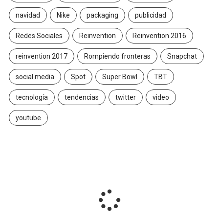
navidad
Nike
packaging
publicidad
Redes Sociales
Reinvention
Reinvention 2016
reinvention 2017
Rompiendo fronteras
Snapchat
social media
Spot
Super Bowl
TBT
tecnología
tendencias
twitter
video
youtube