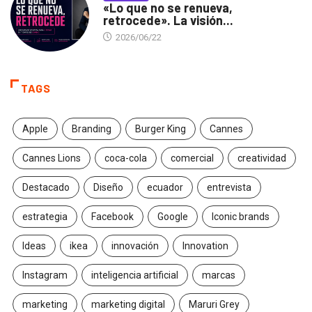
«Lo que no se renueva,
retrocede». La visión...
2026/06/22
TAGS
Apple
Branding
Burger King
Cannes
Cannes Lions
coca-cola
comercial
creatividad
Destacado
Diseño
ecuador
entrevista
estrategia
Facebook
Google
Iconic brands
Ideas
ikea
innovación
Innovation
Instagram
inteligencia artificial
marcas
marketing
marketing digital
Maruri Grey