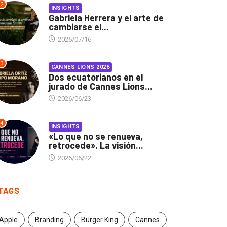
2
INSIGHTS
Gabriela Herrera y el arte de
cambiarse el...
2026/07/16
3
CANNES LIONS 2026
Dos ecuatorianos en el
jurado de Cannes Lions...
2026/06/23
4
INSIGHTS
«Lo que no se renueva,
retrocede». La visión...
2026/06/22
TAGS
Apple
Branding
Burger King
Cannes