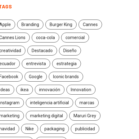
TAGS
Apple
Branding
Burger King
Cannes
Cannes Lions
coca-cola
comercial
creatividad
Destacado
Diseño
ecuador
entrevista
estrategia
Facebook
Google
Iconic brands
Ideas
ikea
innovación
Innovation
Instagram
inteligencia artificial
marcas
marketing
marketing digital
Maruri Grey
navidad
Nike
packaging
publicidad