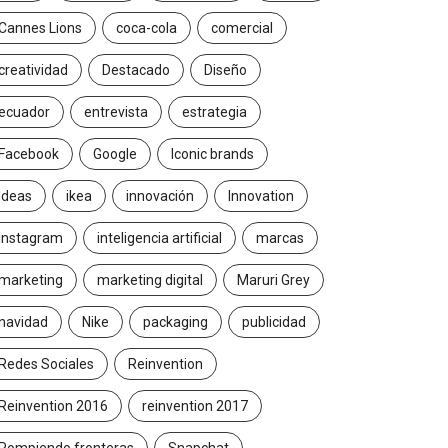
Cannes Lions
coca-cola
comercial
creatividad
Destacado
Diseño
ecuador
entrevista
estrategia
Facebook
Google
Iconic brands
Ideas
ikea
innovación
Innovation
Instagram
inteligencia artificial
marcas
marketing
marketing digital
Maruri Grey
navidad
Nike
packaging
publicidad
Redes Sociales
Reinvention
Reinvention 2016
reinvention 2017