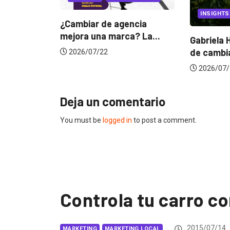
INSIGHTS
CANNES 
encia
a? La...
Gabriela Herrera y el arte
Dos ecua
de cambiarse...
jurado d
2026/07/16
2026/06
Deja un comentario
You must be
logged in
to post a comment.
Controla tu carro co
2015/07/14
MARKETING
MARKETING LOCAL