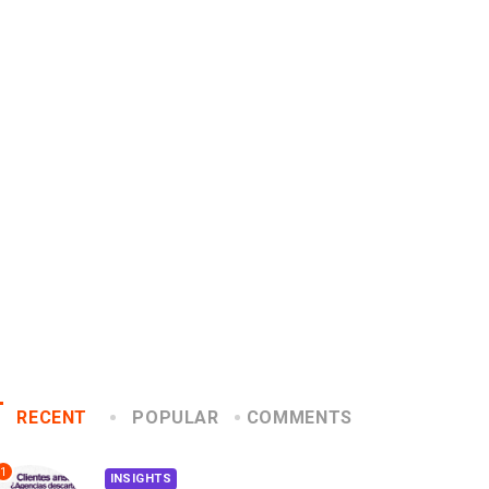
INSIGHTS
CANNES LIONS 2026
abriela Herrera y el arte
Dos ecuatorianos en el
e cambiarse...
jurado de Cannes...
2026/07/16
2026/06/23
RECENT
POPULAR
COMMENTS
1
INSIGHTS