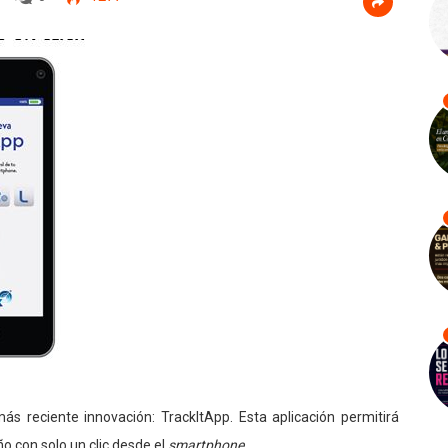
más reciente innovación: TrackItApp. Esta aplicación permitirá
ño con solo un clic desde el
smartphone
.