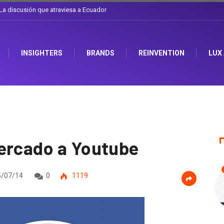
l sombrero en Corporación Favorita
INSIGHTERS
BRANDS
REINVENTION
LUX
ercado a Youtube
/07/14
0
1119