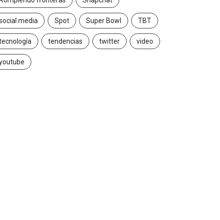
Rompiendo fronteras
Snapchat
social media
Spot
Super Bowl
TBT
tecnología
tendencias
twitter
video
youtube