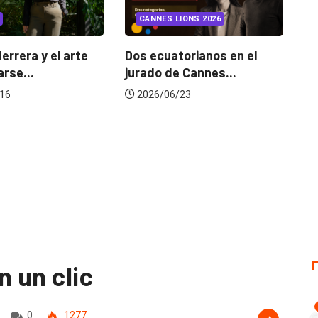
LIONS 2026
¿Cambiar de agencia
mejora una marca? La...
torianos en el
G
e Cannes...
d
2026/07/22
/23
n un clic
0
1277