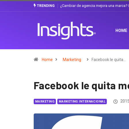
Gabriela Herrera y el arte de cambiarse e
TRENDING
HOME
Home
Marketing
Facebook le quita…
Facebook le quita m
2015
MARKETING
MARKETING INTERNACIONAL