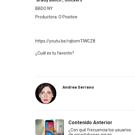
‘Brady Bunch’, Snickers
BBDO NY
Productora: O Positive
https://youtu.be/rqbomTIWCZ8
¿Cuál es tu favorito?
Andrea Serrano
Contenido Anterior
¿Con qué frecuencia los usuarios
de smartphones miran…