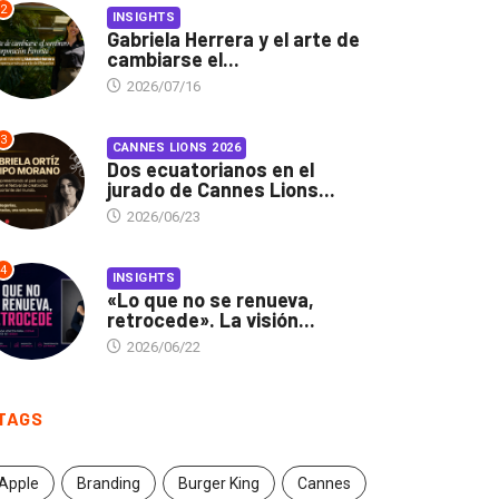
2
INSIGHTS
Gabriela Herrera y el arte de
cambiarse el...
2026/07/16
3
CANNES LIONS 2026
Dos ecuatorianos en el
jurado de Cannes Lions...
2026/06/23
4
INSIGHTS
«Lo que no se renueva,
retrocede». La visión...
2026/06/22
TAGS
Apple
Branding
Burger King
Cannes