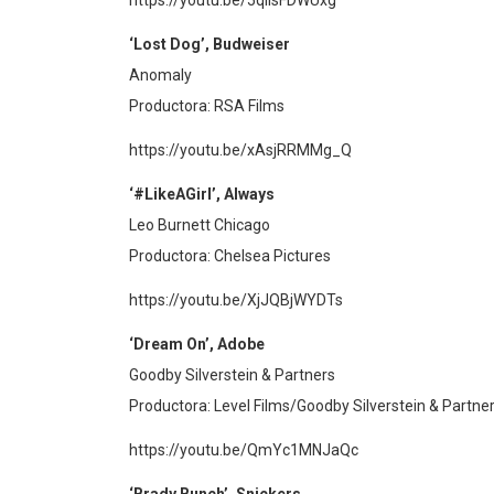
https://youtu.be/5qlIsFDWUxg
‘Lost Dog’, Budweiser
Anomaly
Productora: RSA Films
https://youtu.be/xAsjRRMMg_Q
‘#LikeAGirl’, Always
Leo Burnett Chicago
Productora: Chelsea Pictures
https://youtu.be/XjJQBjWYDTs
‘Dream On’, Adobe
Goodby Silverstein & Partners
Productora: Level Films/Goodby Silverstein & Partne
https://youtu.be/QmYc1MNJaQc