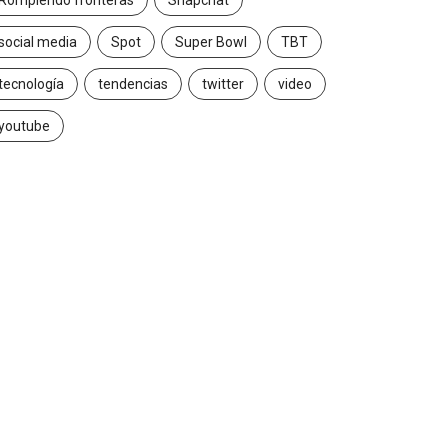
Rompiendo fronteras
Snapchat
social media
Spot
Super Bowl
TBT
tecnología
tendencias
twitter
video
youtube