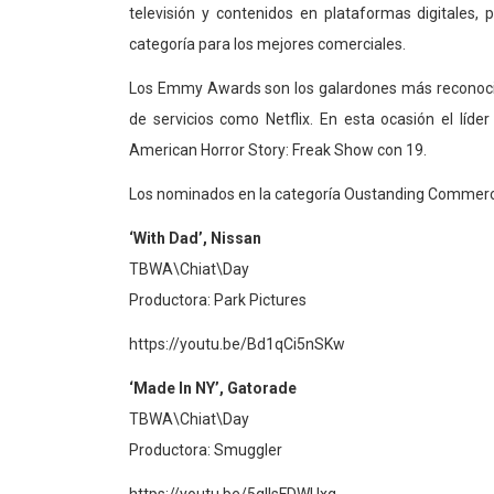
televisión y contenidos en plataformas digitales,
categoría para los mejores comerciales.
Los Emmy Awards son los galardones más reconocido
de servicios como Netflix. En esta ocasión el lí
American Horror Story: Freak Show con 19.
Los nominados en la categoría Oustanding Commerci
‘With Dad’, Nissan
TBWA\Chiat\Day
Productora: Park Pictures
https://youtu.be/Bd1qCi5nSKw
‘Made In NY’, Gatorade
TBWA\Chiat\Day
Productora: Smuggler