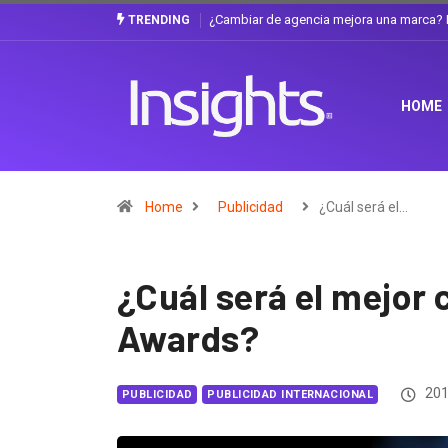
Gabriela Herrera y el arte de cambiarse e
TRENDING
HOME
Home
Publicidad
¿Cuál será el…
¿Cuál será el mejor
Awards?
201
PUBLICIDAD
PUBLICIDAD INTERNACIONAL