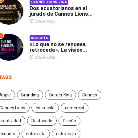
CANNES LIONS 2026
Dos ecuatorianos en el
jurado de Cannes Lions...
2026/06/23
4
INSIGHTS
«Lo que no se renueva,
retrocede». La visión...
2026/06/22
TAGS
Apple
Branding
Burger King
Cannes
Cannes Lions
coca-cola
comercial
creatividad
Destacado
Diseño
ecuador
entrevista
estrategia