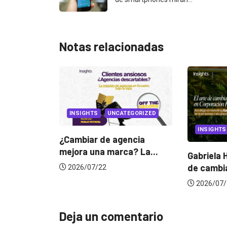
Notas relacionadas
EGORIZED
INSIGHTS
CANNES L
ncia
? La...
Gabriela Herrera y el arte
Dos ecuat
de cambiarse...
jurado de
2026/07/16
2026/06/
Deja un comentario