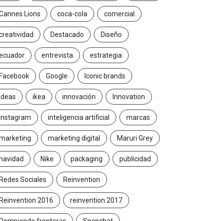
Cannes Lions
coca-cola
comercial
creatividad
Destacado
Diseño
ecuador
entrevista
estrategia
Facebook
Google
Iconic brands
Ideas
ikea
innovación
Innovation
Instagram
inteligencia artificial
marcas
marketing
marketing digital
Maruri Grey
navidad
Nike
packaging
publicidad
Redes Sociales
Reinvention
Reinvention 2016
reinvention 2017