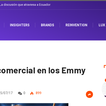
l sombrero en Corporación Favorita
INSIGHTERS
BRANDS
REINVENTION
LUX
 comercial en los Emmy
5/07/17
0
899