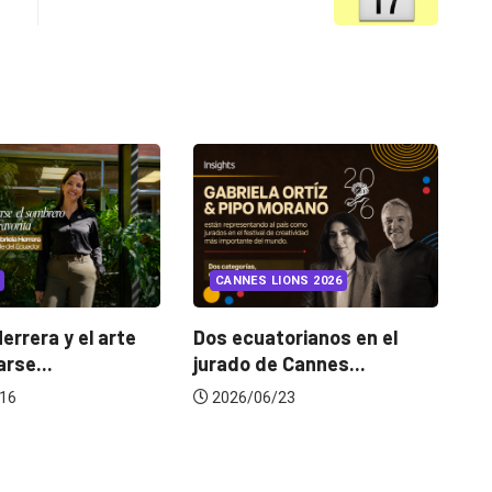
INSIGHTS
UNCATEGORIZED
IONS 2026
¿Cambiar de agencia
mejora una marca? La...
orianos en el
Ga
 Cannes...
de
2026/07/22
23