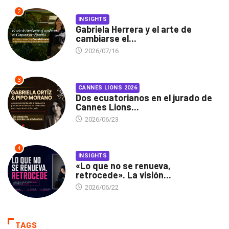
2
INSIGHTS
Gabriela Herrera y el arte de
cambiarse el...
2026/07/16
3
CANNES LIONS 2026
Dos ecuatorianos en el jurado de
Cannes Lions...
2026/06/23
4
INSIGHTS
«Lo que no se renueva,
retrocede». La visión...
2026/06/22
TAGS