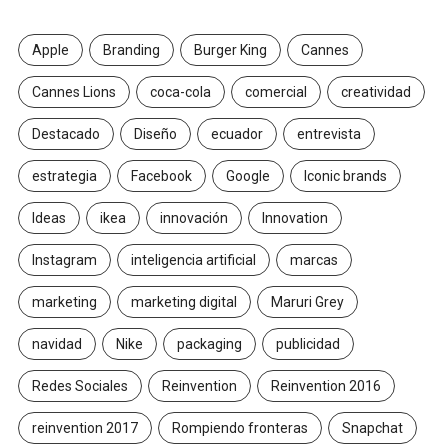
Apple
Branding
Burger King
Cannes
Cannes Lions
coca-cola
comercial
creatividad
Destacado
Diseño
ecuador
entrevista
estrategia
Facebook
Google
Iconic brands
Ideas
ikea
innovación
Innovation
Instagram
inteligencia artificial
marcas
marketing
marketing digital
Maruri Grey
navidad
Nike
packaging
publicidad
Redes Sociales
Reinvention
Reinvention 2016
reinvention 2017
Rompiendo fronteras
Snapchat