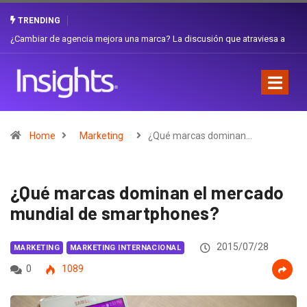
TRENDING
Gabriela Herrera y el arte de cambiarse el sombrero en Corporación
Favorita
Home
Marketing
¿Qué marcas dominan…
¿Qué marcas dominan el mercado
mundial de smartphones?
2015/07/28
MARKETING
MARKETING INTERNACIONAL
0
1089