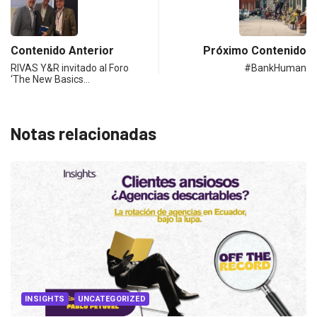
Contenido Anterior
Próximo Contenido
RIVAS Y&R invitado al Foro
#BankHuman
‘The New Basics…
Notas relacionadas
GORIZED