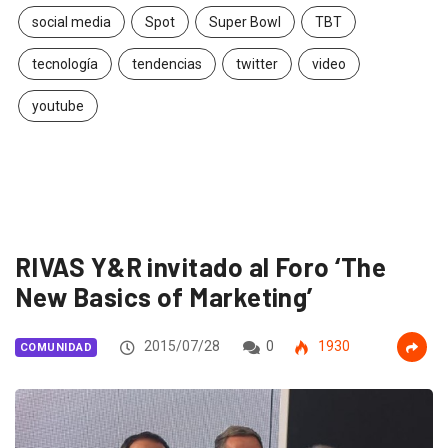
social media
Spot
Super Bowl
TBT
tecnología
tendencias
twitter
video
youtube
RIVAS Y&R invitado al Foro ‘The
New Basics of Marketing’
2015/07/28
0
1930
COMUNIDAD