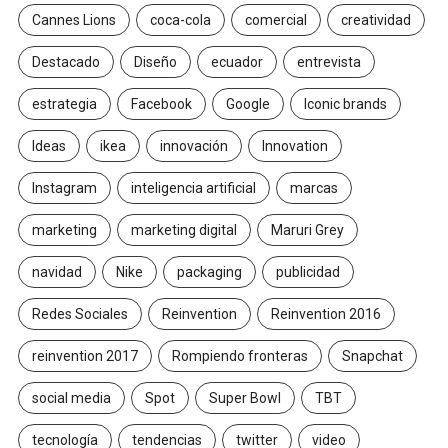
Cannes Lions
coca-cola
comercial
creatividad
Destacado
Diseño
ecuador
entrevista
estrategia
Facebook
Google
Iconic brands
Ideas
ikea
innovación
Innovation
Instagram
inteligencia artificial
marcas
marketing
marketing digital
Maruri Grey
navidad
Nike
packaging
publicidad
Redes Sociales
Reinvention
Reinvention 2016
reinvention 2017
Rompiendo fronteras
Snapchat
social media
Spot
Super Bowl
TBT
tecnología
tendencias
twitter
video