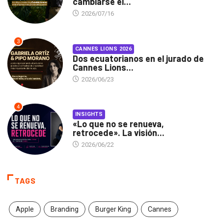
cambiarse el...
2026/07/16
3
CANNES LIONS 2026
Dos ecuatorianos en el jurado de
Cannes Lions...
2026/06/23
4
INSIGHTS
«Lo que no se renueva,
retrocede». La visión...
2026/06/22
TAGS
Apple
Branding
Burger King
Cannes