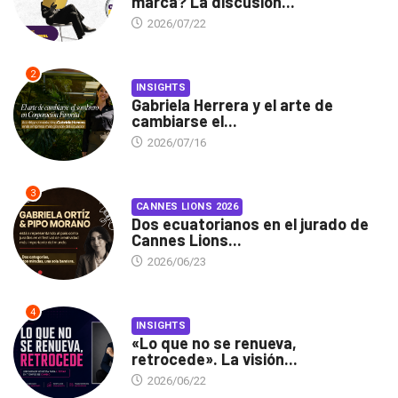
marca? La discusión...
2026/07/22
2
INSIGHTS
Gabriela Herrera y el arte de
cambiarse el...
2026/07/16
3
CANNES LIONS 2026
Dos ecuatorianos en el jurado de
Cannes Lions...
2026/06/23
4
INSIGHTS
«Lo que no se renueva,
retrocede». La visión...
2026/06/22