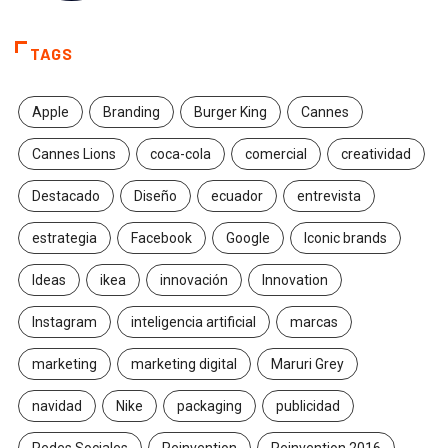
TAGS
Apple
Branding
Burger King
Cannes
Cannes Lions
coca-cola
comercial
creatividad
Destacado
Diseño
ecuador
entrevista
estrategia
Facebook
Google
Iconic brands
Ideas
ikea
innovación
Innovation
Instagram
inteligencia artificial
marcas
marketing
marketing digital
Maruri Grey
navidad
Nike
packaging
publicidad
Redes Sociales
Reinvention
Reinvention 2016