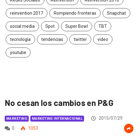
reinvention 2017
Rompiendo fronteras
Snapchat
social media
Spot
Super Bowl
TBT
tecnología
tendencias
twitter
video
youtube
No cesan los cambios en P&G
2015/07/29
MARKETING
MARKETING INTERNACIONAL
0
1053